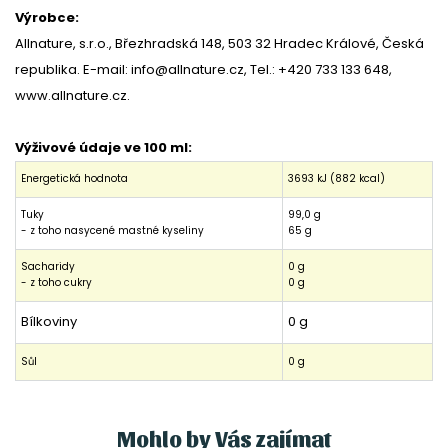
Výrobce:
Allnature, s.r.o., Březhradská 148, 503 32 Hradec Králové, Česká
republika. E-mail: info@allnature.cz, Tel.: +420 733 133 648,
www.allnature.cz.
Výživové údaje ve 100 ml:
Energetická hodnota
3693 kJ (882 kcal)
Tuky
99,0 g
- z toho nasycené mastné kyseliny
65 g
Sacharidy
0 g
- z toho cukry
0 g
Bílkoviny
0 g
Sůl
0 g
Mohlo by Vás zajímat