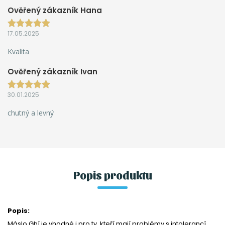
Ověřený zákazník Hana
17.05.2025
Kvalita
Ověřený zákazník Ivan
30.01.2025
chutný a levný
Popis produktu
Popis:
Máslo Ghí je vhodné i pro ty, kteří mají problémy s intolerancí