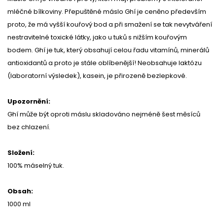
mléčné bílkoviny. Přepuštěné máslo Ghí je ceněno především
proto, že má vyšší kouřový bod a při smažení se tak nevytváření
nestravitelné toxické látky, jako u tuků s nižším kouřovým
bodem. Ghí je tuk, který obsahují celou řadu vitamínů, minerálů
antioxidantů a proto je stále oblíbenější! Neobsahuje laktózu
(laboratorní výsledek), kasein, je přirozeně bezlepkové.
Upozornění:
Ghí může být oproti máslu skladováno nejméně šest měsíců
bez chlazení.
Složení:
100% máselný tuk.
Obsah:
1000 ml