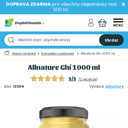
DOPRAVA ZDARMA
pro všechny objednávky nad
500 Kč.
Hledat
Hlavní stránka
Kompletní sortiment
Allnature Ghí 1000 ml
Allnature Ghí 1000 ml
5/5
(2 recenze)
Kód:
13304
Výrobce:
Allnature