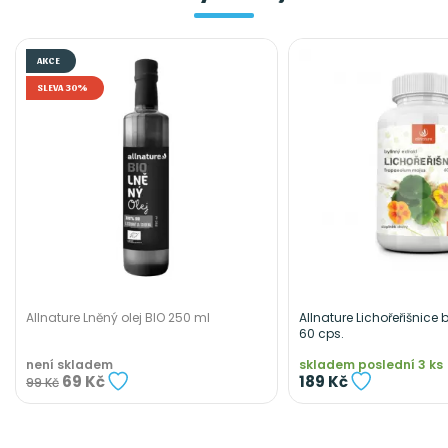
AKCE
SLEVA 30%
Allnature Lněný olej BIO 250 ml
Allnature Lichořeřišnice b
60 cps.
není skladem
skladem poslední 3 ks
69 Kč
189 Kč
99 Kč