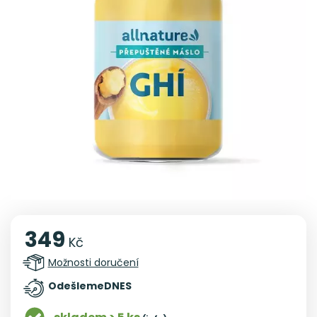
349
Kč
Možnosti doručení
Odešleme
DNES