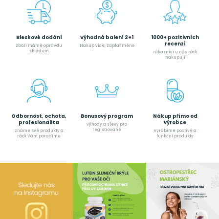
Bleskové dodání
Výhodná balení 2+1
1000+ pozitivních
recenzí
zboží máme opravdu
Nakup více, zaplať méně
skladem
zákazníci u nás rádi
nakupují
Odbornost, ochota,
Bonusový program
Nákup přímo od
profesionalita
výrobce
výhody a slevy pro
registrované
známe své produkty a
vyrábíme poctívé a
rádi Vám poradíme
funkční produkty