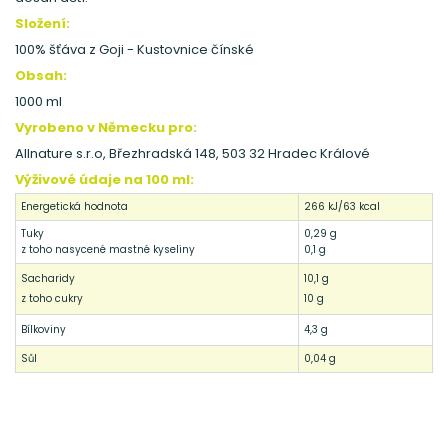
Složení:
100% šťáva z Goji - Kustovnice čínské
Obsah:
1000 ml
Vyrobeno v Německu pro:
Allnature s.r.o, Březhradská 148, 503 32 Hradec Králové
Výživové údaje na 100 ml:
Energetická hodnota
266 kJ/63 kcal
Tuky
0,29 g
z toho nasycené mastné kyseliny
0,1 g
Sacharidy
10,1 g
z toho cukry
10 g
Bílkoviny
4,3 g
Sůl
0,04 g