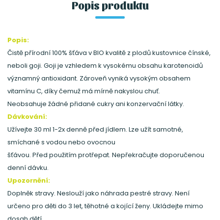
Popis produktu
Popis:
Čistě přírodní 100% šťáva v BIO kvalitě z plodů kustovnice čínské,
neboli goji. Goji je vzhledem k vysokému obsahu karotenoidů
významný antioxidant. Zároveň vyniká vysokým obsahem
vitamínu C, díky čemuž má mírně nakyslou chuť.
Neobsahuje žádné přidané cukry ani konzervační látky.
Dávkování:
Užívejte 30 ml 1-2x denně před jídlem. Lze užít samotné,
smíchané s vodou nebo ovocnou
šťávou. Před použitím protřepat. Nepřekračujte doporučenou
denní dávku.
Upozornění:
Doplněk stravy. Neslouží jako náhrada pestré stravy. Není
určeno pro děti do 3 let, těhotné a kojící ženy. Ukládejte mimo
dosah dětí.