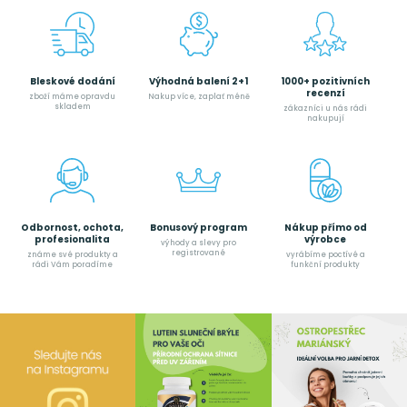
Bleskové dodání
Výhodná balení 2+1
1000+ pozitivních
recenzí
zboží máme opravdu
Nakup více, zaplať méně
skladem
zákazníci u nás rádi
nakupují
Odbornost, ochota,
Bonusový program
Nákup přímo od
profesionalita
výrobce
výhody a slevy pro
registrované
známe své produkty a
vyrábíme poctívé a
rádi Vám poradíme
funkční produkty