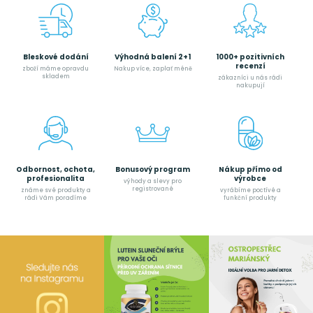
Bleskové dodání
Výhodná balení 2+1
1000+ pozitivních
recenzí
zboží máme opravdu
Nakup více, zaplať méně
skladem
zákazníci u nás rádi
nakupují
Odbornost, ochota,
Bonusový program
Nákup přímo od
profesionalita
výrobce
výhody a slevy pro
registrované
známe své produkty a
vyrábíme poctívé a
rádi Vám poradíme
funkční produkty