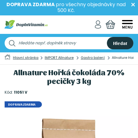
DOPRAVA ZDARMA
pro všechny objednávky nad
500 Kč.
Hledat
Hlavní stránka
IMPORT Allnature
Gastro balení
Allnature Hořk
Allnature Hořká čokoláda 70%
pecičky 3 kg
Kód:
11051 V
DOPRAVA ZDARMA