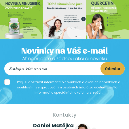
Novinky na Váš e-mail
Ať nepřijdete o žádnou akci či novinku
Odeslat
Přeji si dostávat informace o novinkách a akčních nabídkách a
souhlasím se
zpracováním osobních údajů za účelem zasílání
informací o speciálních akcích a slevách.
Kontakty
Daniel Matějka