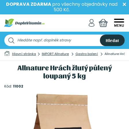
DOPRAVA ZDARMA
pro všechny objednávky nad
500 Kč.
Hledat
Hlavní stránka
IMPORT Allnature
Gastro balení
Allnature Hrác
Allnature Hrách žlutý půlený
loupaný 5 kg
Kód:
11002