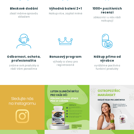
Bleskové dodání
Výhodná balení 2+1
1000+ pozitivních
recenzí
zboží máme opravdu
Nakup více, zaplať méně
skladem
zákazníci u nás rádi
nakupují
Odbornost, ochota,
Bonusový program
Nákup přímo od
profesionalita
výrobce
výhody a slevy pro
registrované
známe své produkty a
vyrábíme poctívé a
rádi Vám poradíme
funkční produkty