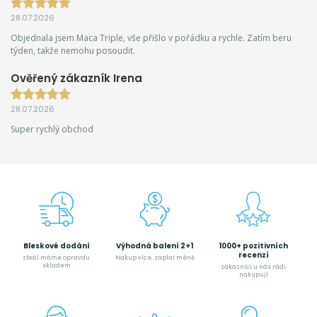
28.07.2026
Objednala jsem Maca Triple, vše přišlo v pořádku a rychle. Zatím beru
týden, takže nemohu posoudit.
Ověřený zákazník Irena
28.07.2026
Super rychlý obchod
Bleskové dodání
Výhodná balení 2+1
1000+ pozitivních
recenzí
zboží máme opravdu
Nakup více, zaplať méně
skladem
zákazníci u nás rádi
nakupují