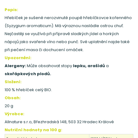
Popis:
Hřebíček je sušené nerozvinuté poupě hřebíčkovce kořenného
(Syzygium aromaticum). Má výraznou nasládle ostrou chuť.
Nejčastěji se využívá při přípravě sladkých jídel a horkých
nápojů jako svařené víno nebo punč. Své uplatnění najde také
při pečení masa či dochucení omáček.
Upozornění:
Alergeny:
Může obsahovat stopy
lepku, arašídů
a
skořápkových plodů.
Složení:
100 % hřebíček celý BIO.
Obsah:
20 g
Výrobce:
Allnature s.r.o, Březhradská 148, 503 32 Hradec Králové
Nutriční hodnoty na 100 g: