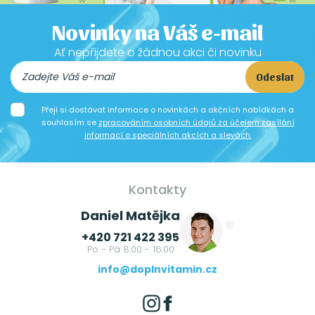
Novinky na Váš e-mail
Ať nepřijdete o žádnou akci či novinku
Odeslat
Přeji si dostávat informace o novinkách a akčních nabídkách a
souhlasím se
zpracováním osobních údajů za účelem zasílání
informací o speciálních akcích a slevách.
Kontakty
Daniel Matějka
+420 721 422 395
Po - Pá 8:00 - 16:00
info@doplnvitamin.cz