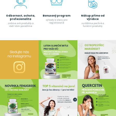
Odbornost, ochota,
Bonusový program
Nákup přímo od
profesionalita
výrobce
výhody a slevy pro
registrované
známe své produkty a
vyrábíme poctívé a
rádi Vám poradíme
funkční produkty