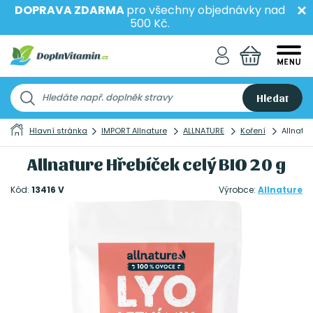
DOPRAVA ZDARMA
pro všechny objednávky nad
500 Kč.
Hledat
Hlavní stránka
IMPORT Allnature
ALLNATURE
Koření
Allnatur
Allnature Hřebíček celý BIO 20 g
Kód:
13416 V
Výrobce:
Allnature