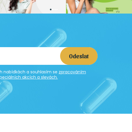
Odeslat
ích nabídkách a souhlasím se
zpracováním
peciálních akcích a slevách.