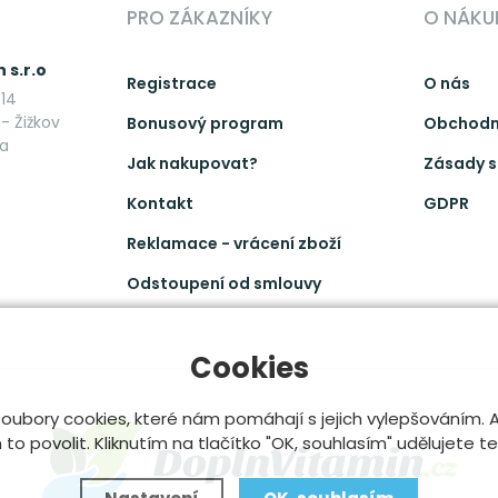
PRO ZÁKAZNÍKY
O NÁKU
 s.r.o
Registrace
O nás
14
- Žižkov
Bonusový program
Obchodn
ka
Jak nakupovat?
Zásady s
Kontakt
GDPR
Reklamace - vrácení zboží
Odstoupení od smlouvy
Cookies
oubory cookies, které nám pomáhají s jejich vylepšováním.
o povolit. Kliknutím na tlačítko "OK, souhlasím" udělujete t