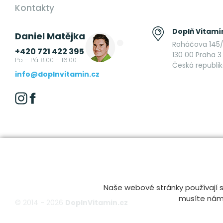
Kontakty
Doplň Vitamín
Daniel Matějka
Roháčova 145/
+420 721 422 395
130 00 Praha 3 
Po - Pá 8:00 - 16:00
Česká republi
info@doplnvitamin.cz
Naše webové stránky používají s
musíte nám t
© 2014 - 2026
DoplnVitamin.cz