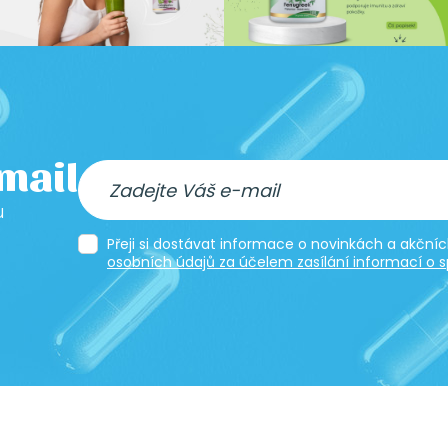
-mail
u
Přeji si dostávat informace o novinkách a akčn
osobních údajů za účelem zasílání informací o s