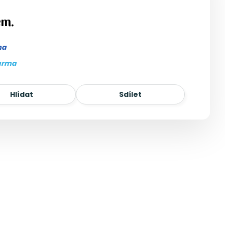
em.
ma
arma
Hlídat
Sdílet