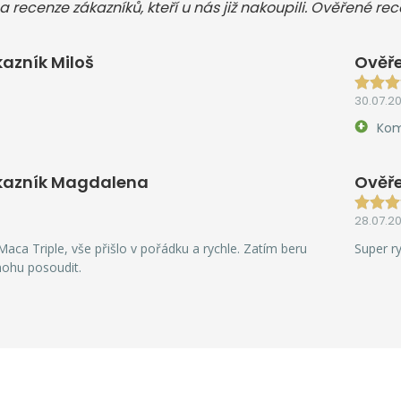
a recenze zákazníků, kteří u nás již nakoupili. Ověřené re
azník Miloš
Ověře
30.07.2
Kom
kazník Magdalena
Ověře
28.07.2
aca Triple, vše přišlo v pořádku a rychle. Zatím beru
Super r
mohu posoudit.