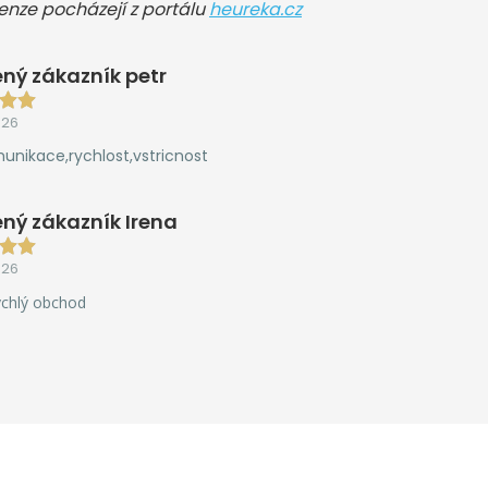
cenze pocházejí z portálu
heureka.cz
ný zákazník petr
026
unikace,rychlost,vstricnost
ný zákazník Irena
026
ychlý obchod