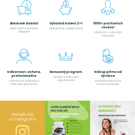
Bleskové dodání
Výhodná balení 2+1
1000+ pozitivních
recenzí
zboží máme opravdu
Nakup více, zaplať méně
skladem
zákazníci u nás rádi
nakupují
Odbornost, ochota,
Bonusový program
Nákup přímo od
profesionalita
výrobce
výhody a slevy pro
registrované
známe své produkty a
vyrábíme poctívé a
rádi Vám poradíme
funkční produkty