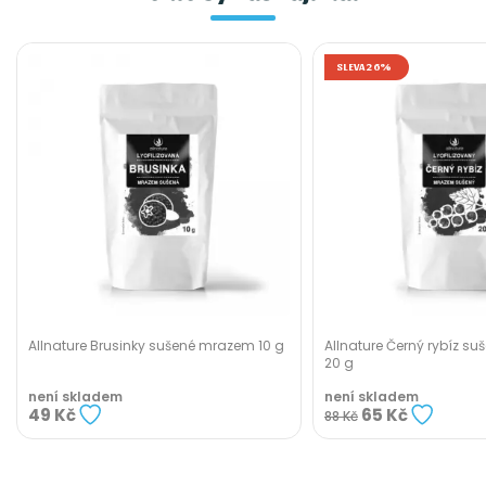
SLEVA 26%
Allnature Brusinky sušené mrazem 10 g
Allnature Černý rybíz s
20 g
není skladem
není skladem
49 Kč
65 Kč
88 Kč