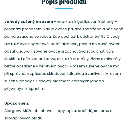
Popis produktu
správném způsobu skladování dlouhou trvanlivost.
Mrazem sušené jahody si uchovájí vlastnosti
čerstvých jahod s příjemným křupnutím.
Jahody sušený mrazem
- nebo také lyofilizované jahody –
prochází procesem, kdy je ovoce prudce zmraženo a následně
pomalu sušeno ve vakuu. Zde dochází k odstranění 95 % vody,
ale také kyseliny octové, popř. alkoholu, pokud ho dané ovoce
obsahuje. Lyofilizované ovoce si zachovává svou chuť, vůni,
strukturu i přirozenou barvu, ale také vitamíny, živiny a minerály
běžně obsažené v čerstvém ovoci. Mrazem sušené ovoce má
při správném způsobu skladování dlouhou trvanlivost. Mrazem
sušené jahody si uchovájí vlastnosti čerstvých jahod s
příjemným křupnutím.
Upozornění
:
Alergeny: Může obsahovat stopy lepku, arašídů, sezamu a
skořápkových plodů.