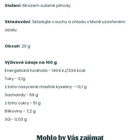
Složení
: Mrazem sušené jahody.
Skladování
: Skladujte v suchu a chladu v těsně uzavřeném
obalu.
Obsah
: 20 g
Výživové údaje na 100 g
:
Energetická hodnota - 1404 kJ/334 kcal
Tuky - 3,1g
z toho nasycené mastné kyseliny - <0,1 g
Sacharidy - 59 g
z toho cukry - 51 g
Bílkoviny - 7,2 g
Sůl - 0,03 g
Mohlo by Vás zajímat