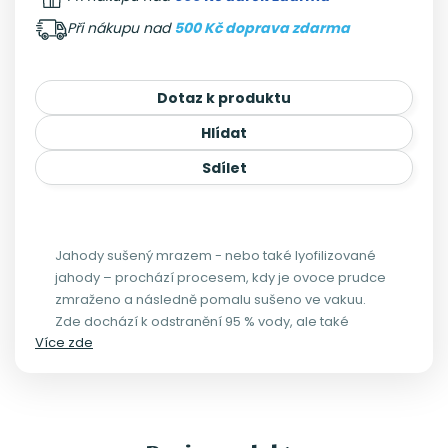
Při nákupu nad
500 Kč doprava zdarma
Dotaz k produktu
Hlídat
Sdílet
Jahody sušený mrazem - nebo také lyofilizované
jahody – prochází procesem, kdy je ovoce prudce
zmraženo a následně pomalu sušeno ve vakuu.
Zde dochází k odstranění 95 % vody, ale také
Více zde
kyseliny octové, popř. alkoholu, pokud ho dané
ovoce obsahuje. Lyofilizované ovoce si zachovává
svou chuť, vůni, strukturu i přirozenou barvu, ale také
vitamíny, živiny a minerály běžně obsažené v
čerstvém ovoci. Mrazem sušené ovoce má při