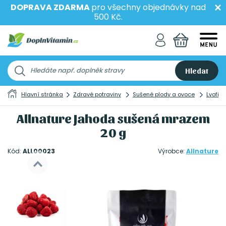
DOPRAVA ZDARMA
pro všechny objednávky nad
500 Kč.
Hledat
Hlavní stránka
Zdravé potraviny
Sušené plody a ovoce
Lyofil
Allnature Jahoda sušená mrazem
20 g
Kód:
ALL00023
Výrobce:
Allnature