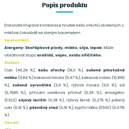
Popis produktu
Dokonalá křupavá kombinace hrudek kešu ořechů obalených v
mléčné čokoládě se slaným karamelem.
Upozornění:
Alergeny: Skořápkové plody, mléko, sója, lepek.
Může
obsahovat stopy
arašídů, vajec, oxidu siřičitého.
Složení:
Cukr (40,29 %),
kešu ořechy
(16,0 %),
sušené plnotučné
mléko
(11,84 %) kakaová hmota (11,47 %), kakaové máslo (10,855
%),
sušená syrovátka
(3,9 %), rýžová mouka (3,6 %), sůl
(0,7585 %), přírodní vanilková příchuť (0,39 %), emulgátor
(E322)
sójový lecitin
(0,38 %), rýžový škrob (0,275 %) pálený
cukr (0,16 %),
pšeničný slad
(0,16 %), kypřící látka (E500) (0,0715
%).
Obsah: