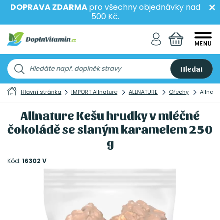
DOPRAVA ZDARMA
pro všechny objednávky nad
500 Kč.
Hledat
Hlavní stránka
IMPORT Allnature
ALLNATURE
Ořechy
Allnat
Allnature Kešu hrudky v mléčné
čokoládě se slaným karamelem 250
g
Kód:
16302 V