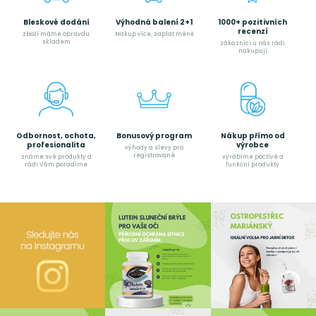
Bleskové dodání
Výhodná balení 2+1
1000+ pozitivních
recenzí
zboží máme opravdu
Nakup více, zaplať méně
skladem
zákazníci u nás rádi
nakupují
Odbornost, ochota,
Bonusový program
Nákup přímo od
profesionalita
výrobce
výhody a slevy pro
registrované
známe své produkty a
vyrábíme poctívé a
rádi Vám poradíme
funkční produkty