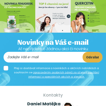
Novinky na Váš e-mail
Ať nepřijdete o žádnou akci či novinku
Odeslat
Přeji si dostávat informace o novinkách a akčních nabídkách a
souhlasím se
zpracováním osobních údajů za účelem zasílání
informací o speciálních akcích a slevách.
Kontakty
Daniel Matějka