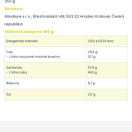
250 g
Výrobce:
Allnature s.r.o., Březhradská 148, 503 32 Hradec Králové, Česká
republika.
Výživové údaje na 100 g:
Energetická hodnota
2212 kJ/529 kcal
Tuky
28,6 g
- z toho nasycené mastné kyseliny
13,7 g
Sacharidy
57,9 g
- z toho cukry
44,5 g
Bílkoviny
8,7 g
Sůl
2,5 g