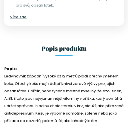
pro svůj obsah látek.
Více zde
Popis produktu
Popis:
Ledvinovník západní vysoký až 12 metrů plodí ořechy jménem
kešu. Ořechy kešu mají rádi příznivci zdravé výživy pro jejich
obsah látek. Hořčík, nenasycené mastné kyseliny, železo, zinek,
A, B1, E toto jsou nejvýznamnější vitamíny v oříšku, který pomáhá
udržet správnou hladinu cholesterolu v krvi, slouží jako přirozené
antidepresivum. Kešu je výborné samotné, solené nebo jako
přísada do dezertů, pokrmů. či jako lahodný krém.