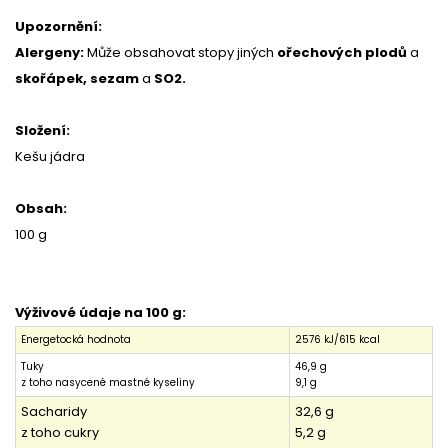
Upozornění:
Alergeny:
Může obsahovat stopy jiných
ořechových plodů
a
skořápek, sezam
a
SO2.
Složení:
Kešu jádra
Obsah:
100 g
Výživové údaje na 100 g:
Energetocká hodnota
2576 kJ/615 kcal
Tuky
46,9 g
z toho nasycené mastné kyseliny
9,1 g
Sacharidy
32,6 g
z toho cukry
5,2 g