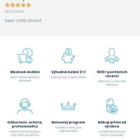
28.07.2026
Super rychlý obchod
Bleskové dodání
Výhodná balení 2+1
1000+ pozitivních
recenzí
zboží máme opravdu
Nakup více, zaplať méně
skladem
zákazníci u nás rádi
nakupují
Odbornost, ochota,
Bonusový program
Nákup přímo od
profesionalita
výrobce
výhody a slevy pro
registrované
známe své produkty a
vyrábíme poctívé a
rádi Vám poradíme
funkční produkty