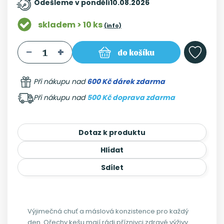
Odešleme v pondělí
10.08.2026
skladem > 10 ks
(info)
do košíku
Při nákupu nad
600 Kč dárek zdarma
Při nákupu nad
500 Kč doprava zdarma
Dotaz k produktu
Hlídat
Sdílet
Výjimečná chuť a máslová konzistence pro každý
den. Ořechy kešu mají rádi příznivci zdravé výživy