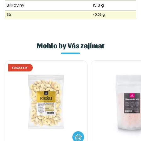
Bílkoviny
15,3 g
Sůl
<0,03 g
Mohlo by Vás zajímat
SLEVA 25%