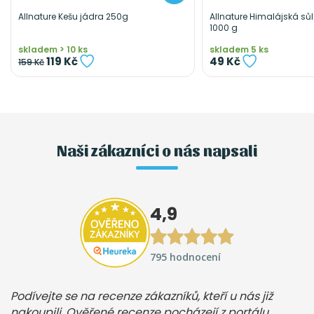
Allnature Kešu jádra 250g
Allnature Himalájská sů
1000 g
skladem > 10 ks
skladem 5 ks
119 Kč
49 Kč
159 Kč
Naši zákazníci o nás napsali
4,9
795 hodnocení
Podívejte se na recenze zákazníků, kteří u nás již
nakoupili. Ověřené recenze pocházejí z portálu