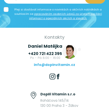
Přeji si dostávat informace o novinkách a akčních nabídkách a
souhlasím se
zpracováním osobních údajů za účelem zasílání
informací o speciálních akcích a slevách.
Kontakty
Daniel Matějka
+420 721 422 395
Po - Pá 8:00 - 16:00
info@doplnvitamin.cz
Doplň Vitamín s.r.o
Roháčova 145/14
130 00 Praha 3 - Žižkov