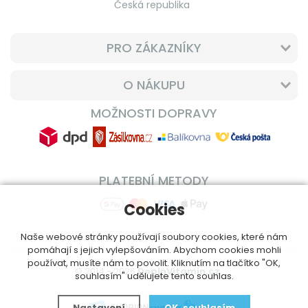
Česká republika
PRO ZÁKAZNÍKY
O NÁKUPU
MOŽNOSTI DOPRAVY
PLATEBNÍ METODY
Cookies
Naše webové stránky používají soubory cookies, které nám
pomáhají s jejich vylepšováním. Abychom cookies mohli
používat, musíte nám to povolit. Kliknutím na tlačítko "OK,
© 2014 - 2026
DoplnVitamin.cz
souhlasím" udělujete tento souhlas.
Nastavení
OK, souhlasím