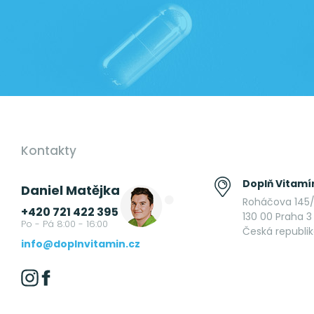
Kontakty
Doplň Vitamín
Daniel Matějka
Roháčova 145/
+420 721 422 395
130 00 Praha 3 
Po - Pá 8:00 - 16:00
Česká republi
info@doplnvitamin.cz