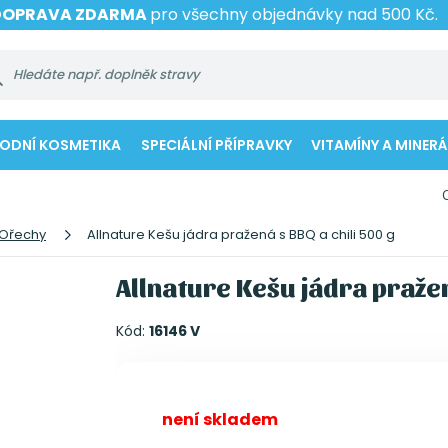
DOPRAVA ZDARMA
pro všechny objednávky nad 500 Kč.
RODNÍ KOSMETIKA
SPECIÁLNÍ PŘÍPRAVKY
VITAMÍNY A MINERÁ
Ořechy
Allnature Kešu jádra pražená s BBQ a chili 500 g
Allnature Kešu jádra pražen
Kód:
16146 V
není skladem