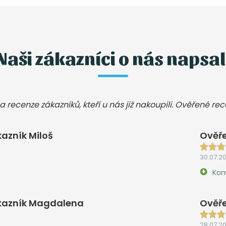
Naši zákazníci o nás napsal
a recenze zákazníků, kteří u nás již nakoupili. Ověřené re
azník Miloš
Ověře
30.07.2
Kom
kazník Magdalena
Ověře
28.07.2