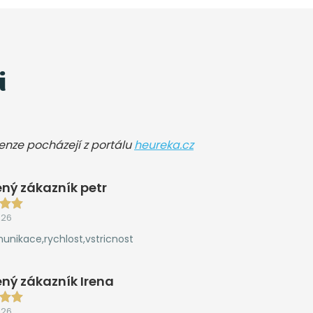
i
cenze pocházejí z portálu
heureka.cz
ný zákazník petr
026
unikace,rychlost,vstricnost
ný zákazník Irena
026