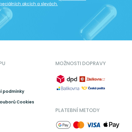
peciálních akcích a slevách.
PU
MOŽNOSTI DOPRAVY
í podmínky
ouborů Cookies
PLATEBNÍ METODY