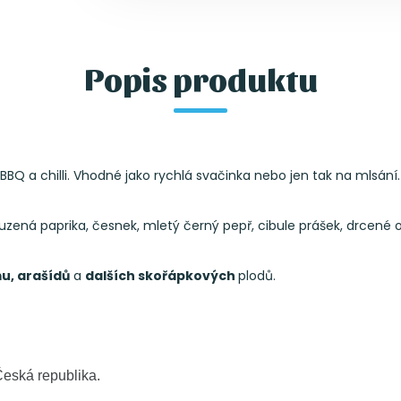
Popis produktu
BQ a chilli. Vhodné jako rychlá svačinka nebo jen tak na mlsání.
 uzená paprika, česnek, mletý černý pepř, cibule prášek, drcené o
mu, arašídů
a
dalších skořápkových
plodů.
Česká republika.