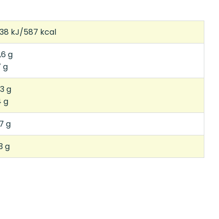
38 kJ/587 kcal
,6 g
7 g
,3 g
4 g
,7 g
3 g