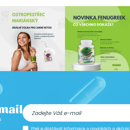
-mail
u
Přeji si dostávat informace o novinkách a akčn