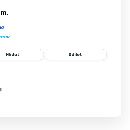
em.
ma
arma
Hlídat
Sdílet
i.