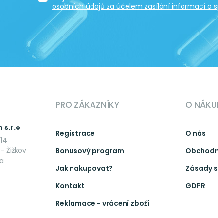
osobních údajů za účelem zasílání informací o s
PRO ZÁKAZNÍKY
O NÁKU
 s.r.o
Registrace
O nás
14
- Žižkov
Bonusový program
Obchodn
ka
Jak nakupovat?
Zásady s
Kontakt
GDPR
Reklamace - vrácení zboží