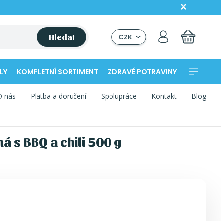
Hledat
CZK
LY
KOMPLETNÍ SORTIMENT
ZDRAVÉ POTRAVINY
O nás
Platba a doručení
Spolupráce
Kontakt
Blog
á s BBQ a chili 500 g