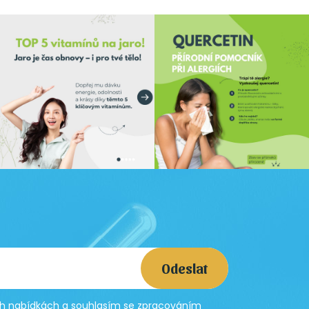
Odeslat
ích nabídkách a souhlasím se
zpracováním