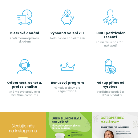
Bleskové dodání
Výhodná balení 2+1
1000+ pozitivních
recenzí
zboží máme opravdu
Nakup více, zaplať méně
skladem
zákazníci u nás rádi
nakupují
Odbornost, ochota,
Bonusový program
Nákup přímo od
profesionalita
výrobce
výhody a slevy pro
registrované
známe své produkty a
vyrábíme poctívé a
rádi Vám poradíme
funkční produkty