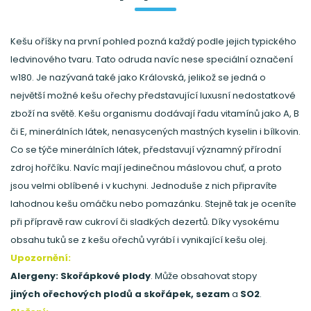
Kešu oříšky na první pohled pozná každý podle jejich typického
ledvinového tvaru. Tato odruda navíc nese speciální označení
w180. Je nazývaná také jako Královská, jelikož se jedná o
největší možné kešu ořechy představující luxusní nedostatkové
zboží na světě. Kešu organismu dodávají řadu vitamínů jako A, B
či E, minerálních látek, nenasycených mastných kyselin i bílkovin.
Co se týče minerálních látek, představují významný přírodní
zdroj hořčíku. Navíc mají jedinečnou máslovou chuť, a proto
jsou velmi oblíbené i v kuchyni. Jednoduše z nich připravíte
lahodnou kešu omáčku nebo pomazánku. Stejně tak je oceníte
při přípravě raw cukroví či sladkých dezertů. Díky vysokému
obsahu tuků se z kešu ořechů vyrábí i vynikající kešu olej.
Upozornění:
Alergeny: Skořápkové plody
. Může obsahovat stopy
jiných ořechových plodů a skořápek, sezam
a
SO2
.