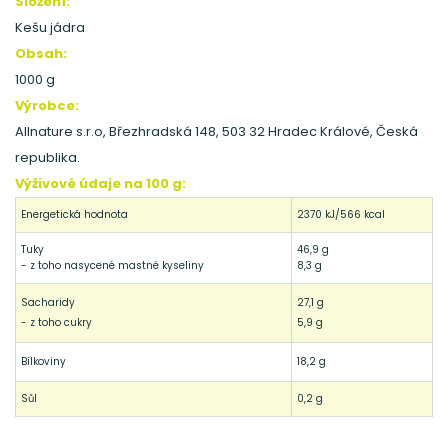
Složení:
Kešu jádra
Obsah:
1000 g
Výrobce:
Allnature s.r.o, Březhradská 148, 503 32 Hradec Králové, Česká
republika.
Výživové údaje na 100 g:
Energetická hodnota
2370 kJ/566 kcal
Tuky
46,9 g
- z toho nasycené mastné kyseliny
8,3 g
Sacharidy
27,1 g
- z toho cukry
5,9 g
Bílkoviny
18,2 g
Sůl
0,2 g