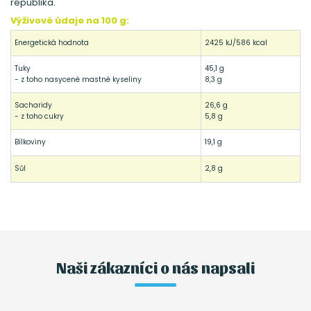
republika.
Výživové údaje na 100 g:
Energetická hodnota
2425 kJ/586 kcal
Tuky
45,1 g
- z toho nasycené mastné kyseliny
8,3 g
Sacharidy
26,6 g
- z toho cukry
5,8 g
Bílkoviny
19,1 g
Sůl
2,8 g
Naši zákazníci o nás napsali