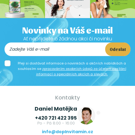
Novinky na Váš e-mail
Ať nepřijdete o žádnou akci či novinku
Odeslat
Přeji si dostávat informace o novinkách a akčních nabídkách a
souhlasím se
zpracováním osobních údajů za účelem zasílání
informací o speciálních akcích a slevách.
Kontakty
Daniel Matějka
+420 721 422 395
Po - Pá 8:00 - 16:00
info@doplnvitamin.cz