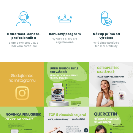
Odbornost, ochota,
Bonusový program
Nákup přímo od
profesionalita
výrobce
výhody a slevy pro
registrované
známe své produkty a
vyrábíme poctívé a
rádi Vám poradíme
funkční produkty