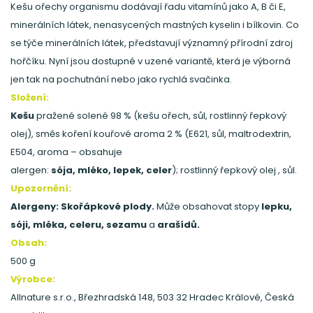
Kešu ořechy organismu dodávají řadu vitamínů jako A, B či E,
minerálních látek, nenasycených mastných kyselin i bílkovin. Co
se týče minerálních látek, představují významný přírodní zdroj
hořčíku. Nyní jsou dostupné v uzené variantě, která je výborná
jen tak na pochutnání nebo jako rychlá svačinka.
Složení:
Kešu
pražené solené 98 % (kešu ořech, sůl, rostlinný řepkový
olej), směs koření kouřové aroma 2 % (E621, sůl, maltrodextrin,
E504, aroma – obsahuje
alergen:
sója, mléko, lepek, celer
); rostlinný řepkový olej , sůl.
Upozornění:
Alergeny:
Skořápkové plody.
Může obsahovat stopy
lepku,
sóji, mléka, celeru, sezamu
a
arašídů.
Obsah:
500 g
Výrobce:
Allnature s.r.o., Březhradská 148, 503 32 Hradec Králové, Česká