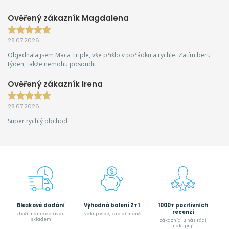
Ověřený zákazník Magdalena
28.07.2026
Objednala jsem Maca Triple, vše přišlo v pořádku a rychle. Zatím beru
týden, takže nemohu posoudit.
Ověřený zákazník Irena
28.07.2026
Super rychlý obchod
Bleskové dodání
Výhodná balení 2+1
1000+ pozitivních
recenzí
zboží máme opravdu
Nakup více, zaplať méně
skladem
zákazníci u nás rádi
nakupují