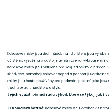
Kokosové misky jsou druh nádob na jídlo, které jsou vyrobe
očištěna, vysušena a často je uvnitř i zvenčí vybroušena n
Kokosové misky jsou oblíbené pro svůj jedinečný a přírodní v
skládkách, pomáhají snižovat odpad a podporují udržitelnos
misky jsou často používány pro podávání pokrmů jako jsou s
trochu extra charakteru a stylu.
Jejich využití přináší řadu výhod, které se týkají jak ži
1. Ekologicky šetrné:
Kokosové misky jsou vyrobeny z přiroze