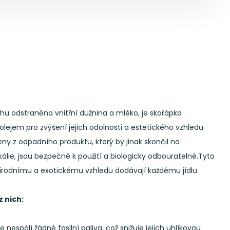
hu odstraněna vnitřní dužnina a mléko, je skořápka
lejem pro zvýšení jejich odolnosti a estetického vzhledu.
eny z odpadního produktu, který by jinak skončil na
lie, jsou bezpečné k použití a biologicky odbouratelné.Tyto
přírodnímu a exotickému vzhledu dodávají každému jídlu
z nich:
espálí žádné fosilní paliva, což snižuje jejich uhlíkovou