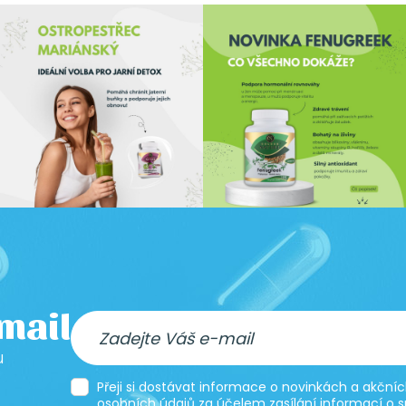
-mail
u
Přeji si dostávat informace o novinkách a akčn
osobních údajů za účelem zasílání informací o s