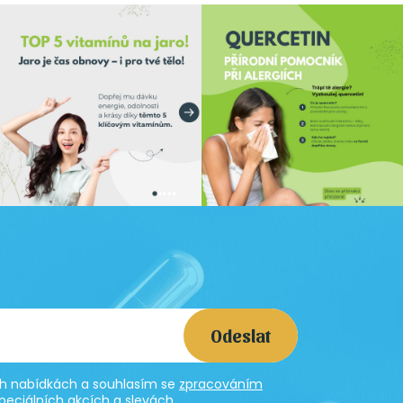
Odeslat
ích nabídkách a souhlasím se
zpracováním
peciálních akcích a slevách.