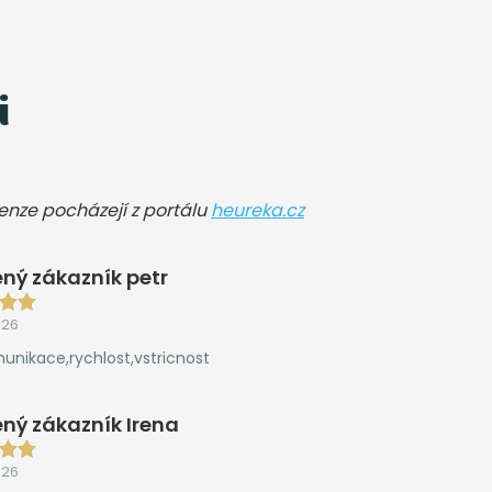
i
cenze pocházejí z portálu
heureka.cz
ný zákazník petr
026
unikace,rychlost,vstricnost
ný zákazník Irena
026