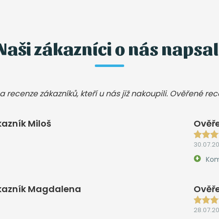
Naši zákazníci o nás napsal
a recenze zákazníků, kteří u nás již nakoupili. Ověřené re
azník Miloš
Ověře
30.07.2
Kom
kazník Magdalena
Ověře
28.07.2