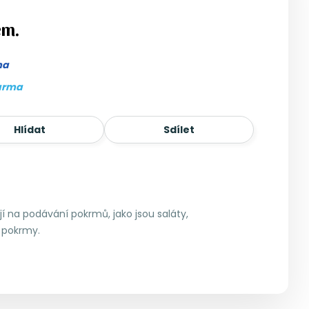
em.
ma
arma
Hlídat
Sdílet
í na podávání pokrmů, jako jsou saláty,
 pokrmy.