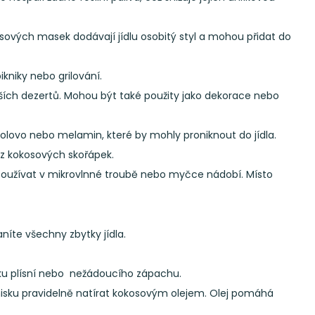
kosových masek dodávají jídlu osobitý styl a mohou přidat do
ikniky nebo grilování.
lších dezertů. Mohou být také použity jako dekorace nebo
 olovo nebo melamin, které by mohly proniknout do jídla.
z kokosových skořápek.
y používat v mikrovlnné troubě nebo myčce nádobí. Místo
níte všechny zbytky jídla.
niku plísní nebo nežádoucího zápachu.
isku pravidelně natírat kokosovým olejem. Olej pomáhá