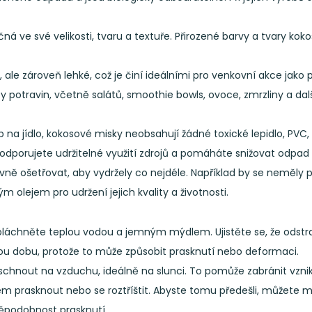
ná ve své velikosti, tvaru a textuře. Přirozené barvy a tvary ko
ale zároveň lehké, což je činí ideálními pro venkovní akce jako p
 potravin, včetně salátů, smoothie bowls, ovoce, zmrzliny a da
 na jídlo, kokosové misky neobsahují žádné toxické lepidlo, PVC,
porujete udržitelné využití zdrojů a pomáháte snižovat odpad 
ávně ošetřovat, aby vydržely co nejdéle. Například by se neměl
lejem pro udržení jejich kvality a životnosti.
 opláchněte teplou vodou a jemným mýdlem. Ujistěte se, že odstra
u dobu, protože to může způsobit prasknutí nebo deformaci.
 vyschnout na vzduchu, ideálně na slunci. To pomůže zabránit vz
 prasknout nebo se roztříštit. Abyste tomu předešli, můžete m
ěpodobnost prasknutí.