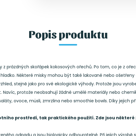
Popis produktu
ny z prázdných skořápek kokosových ořechů. Po tom, co je z ořec
a hladko. Některé misky mohou být také lakované nebo ošetřeny o
zhled, stejně jako pro své ekologické výhody. Protože jsou vyrob
t. Navíc, protože neobsahují žádné umělé materiály nebo chemiká
aláty, ovoce, müsli, zmrzlina nebo smoothie bowls. Díky jejich 
votního prostředí, tak praktického použití. Zde jsou některé 
ného odpadu a jsou biologicky odbouratelné. Při jejich výrobě se n