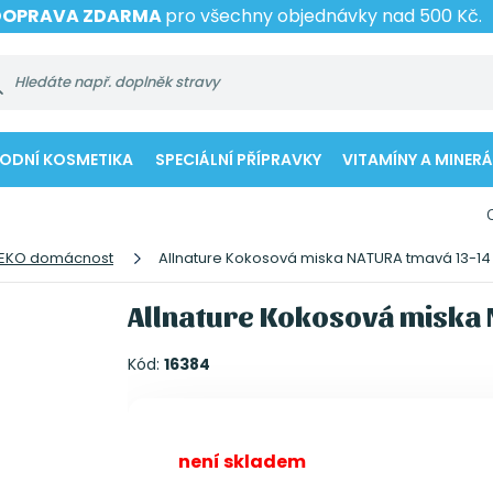
DOPRAVA ZDARMA
pro všechny objednávky nad 500 Kč.
RODNÍ KOSMETIKA
SPECIÁLNÍ PŘÍPRAVKY
VITAMÍNY A MINERÁ
EKO domácnost
Allnature Kokosová miska NATURA tmavá 13-1
Allnature Kokosová miska
Kód:
16384
není skladem