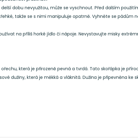
lší dobu nevyužitou, může se vyschnout. Před dalším použitím j
křehké, takže se s nimi manipuluje opatrně. Vyhněte se pádům 
užívat na příliš horké jídlo či nápoje. Nevystavujte misky ext
ořechu, která je přirozeně pevná a tvrdá. Tato skořápka je přír
ové dužiny, která je měkká a vláknitá. Dužina je připevněna ke s