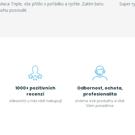
aca Triple, vše přišlo v pořádku a rychle. Zatím beru
Super r
mohu posoudit.
1000+ pozitivních
Odbornost, ochota,
recenzí
profesionalita
zákazníci u nás rádi nakupují
známe své produkty a rádi
Vám poradíme