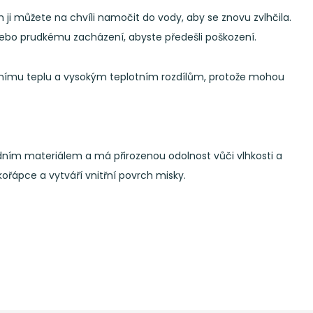
i můžete na chvíli namočit do vody, aby se znovu zvlhčila.
nebo prudkému zacházení, abyste předešli poškození.
rémnímu teplu a vysokým teplotním rozdílům, protože mohou
odním materiálem a má přirozenou odolnost vůči vlhkosti a
kořápce a vytváří vnitřní povrch misky.