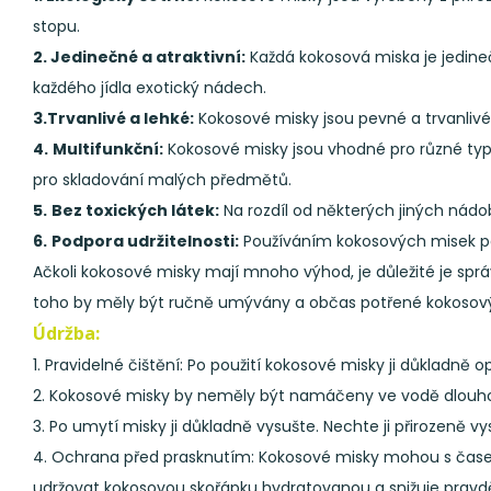
stopu.
2. Jedinečné a atraktivní:
Každá kokosová miska je jedineč
každého jídla exotický nádech.
3.Trvanlivé a lehké:
Kokosové misky jsou pevné a trvanlivé, 
4.
Multifunkční:
Kokosové misky jsou vhodné pro různé typy
pro skladování malých předmětů.
5.
Bez toxických látek:
Na rozdíl od některých jiných nádob
6.
Podpora udržitelnosti:
Používáním kokosových misek pod
Ačkoli kokosové misky mají mnoho výhod, je důležité je spr
toho by měly být ručně umývány a občas potřené kokosovým o
Údržba:
1. Pravidelné čištění: Po použití kokosové misky ji důkladně
2. Kokosové misky by neměly být namáčeny ve vodě dlouho
3. Po umytí misky ji důkladně vysušte. Nechte ji přirozeně
4. Ochrana před prasknutím: Kokosové misky mohou s časem
udržovat kokosovou skořápku hydratovanou a snižuje pravd