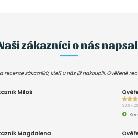
Naši zákazníci o nás napsal
a recenze zákazníků, kteří u nás již nakoupili. Ověřené re
azník Miloš
Ověře
30.07.2
Kom
kazník Magdalena
Ověře