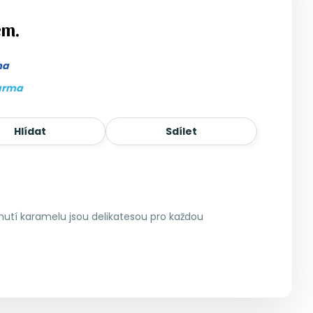
em.
ma
arma
Hlídat
Sdílet
hutí karamelu jsou delikatesou pro každou