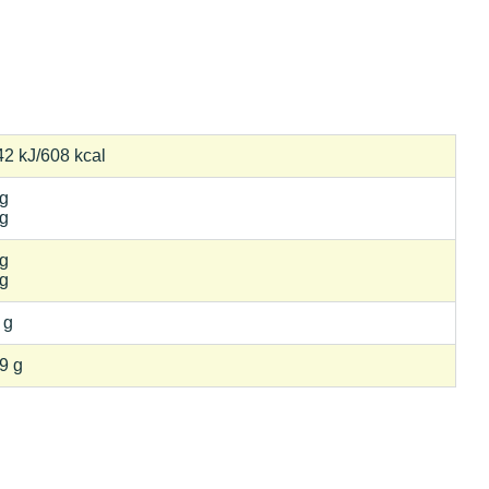
2 kJ/608 kcal
 g
 g
 g
 g
 g
9 g