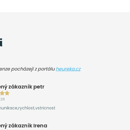
i
cenze pocházejí z portálu
heureka.cz
ný zákazník petr
026
unikace,rychlost,vstricnost
ný zákazník Irena