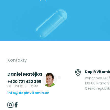
Kontakty
Doplň Vitamín
Daniel Matějka
Roháčova 145/
+420 721 422 395
130 00 Praha 3 
Po - Pá 8:00 - 16:00
Česká republi
info@doplnvitamin.cz