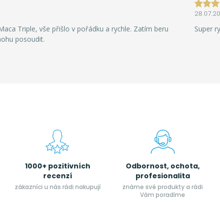
28.07.2
aca Triple, vše přišlo v pořádku a rychle. Zatím beru
Super r
mohu posoudit.
1000+ pozitivních
Odbornost, ochota,
recenzí
profesionalita
zákazníci u nás rádi nakupují
známe své produkty a rádi
Vám poradíme