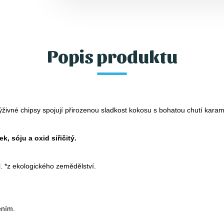
Popis produktu
živné chipsy spojují přirozenou sladkost kokosu s bohatou chutí karame
, sóju a oxid siřičitý.
. *z ekologického zemědělství.
ením.