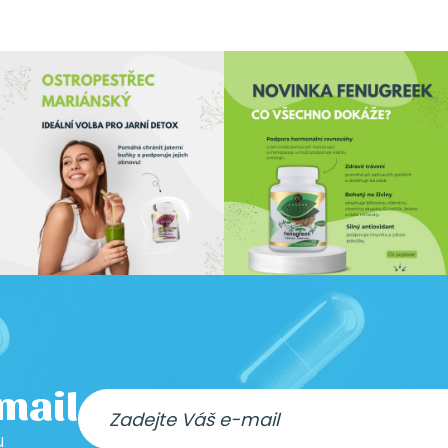
-mail
u