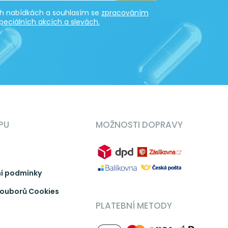
ích nabídkách a souhlasím se
zpracováním
peciálních akcích a slevách.
PU
MOŽNOSTI DOPRAVY
í podmínky
ouborů Cookies
PLATEBNÍ METODY