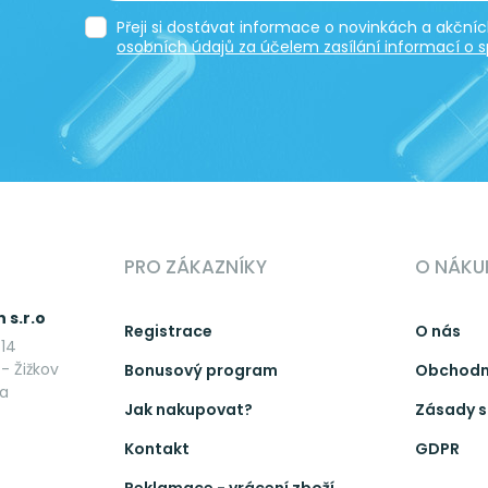
Přeji si dostávat informace o novinkách a akčn
osobních údajů za účelem zasílání informací o s
PRO ZÁKAZNÍKY
O NÁKU
 s.r.o
Registrace
O nás
14
- Žižkov
Bonusový program
Obchodn
ka
Jak nakupovat?
Zásady s
Kontakt
GDPR
Reklamace - vrácení zboží