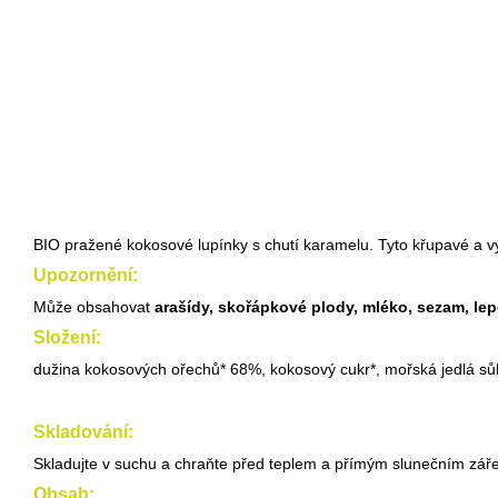
BIO pražené kokosové lupínky s chutí karamelu. Tyto křupavé a vý
Upozornění:
Může obsahovat
arašídy, skořápkové plody, mléko, sezam, lepek
Složení:
dužina kokosových ořechů* 68%, kokosový cukr*, mořská jedlá sůl
Skladování:
Skladujte v suchu a chraňte před teplem a přímým slunečním zář
Obsah: