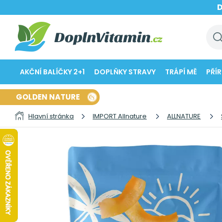
AKČNÍ BALÍČKY 2+1
DOPLŇKY STRAVY
TRÁPÍ MĚ
PŘÍ
GOLDEN NATURE
Hlavní stránka
IMPORT Allnature
ALLNATURE