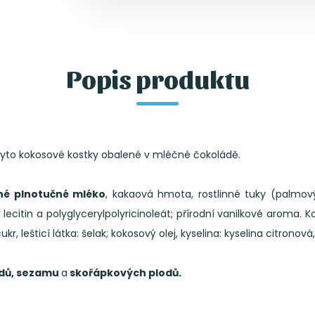
Popis produktu
 i tyto kokosové kostky obalené v mléčné čokoládě.
né plnotučné mléko
, kakaová hmota, rostlinné tuky (palmový 
 lecitin a polyglycerylpolyricinoleát; přírodní vanilkové aroma.
ukr, lešticí látka: šelak; kokosový olej, kyselina: kyselina citronov
šídů, sezamu
a
skořápkových plodů.