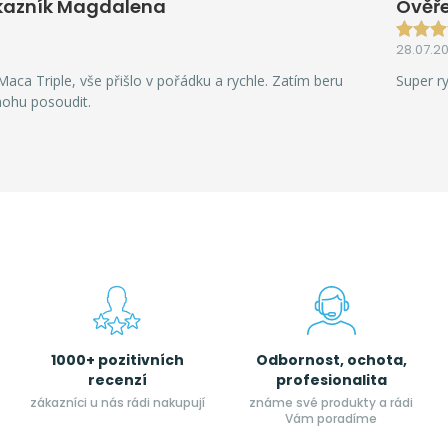
kazník Magdalena
Ověře
28.07.2
aca Triple, vše přišlo v pořádku a rychle. Zatím beru
Super r
mohu posoudit.
1000+ pozitivních
Odbornost, ochota,
recenzí
profesionalita
zákazníci u nás rádi nakupují
známe své produkty a rádi
Vám poradíme