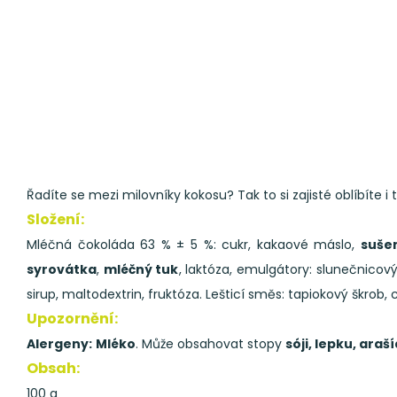
Řadíte se mezi milovníky kokosu? Tak to si zajisté oblíbíte
Složení:
Mléčná čokoláda 63 % ± 5 %: cukr, kakaové máslo,
suše
syrovátka
,
mléčný tuk
, laktóza, emulgátory: slunečnicový
sirup, maltodextrin, fruktóza. Lešticí směs: tapiokový škrob, c
Upozornění:
Alergeny:
Mléko
. Může obsahovat stopy
sóji, lepku, ara
Obsah:
100 g