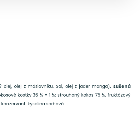
olej, olej z máslovníku, Sal, olej z jader manga),
sušená
 Kokosové kostky 36 % ± 1 %: strouhaný kokos 75 %, fruktózový
á, konzervant: kyselina sorbová.