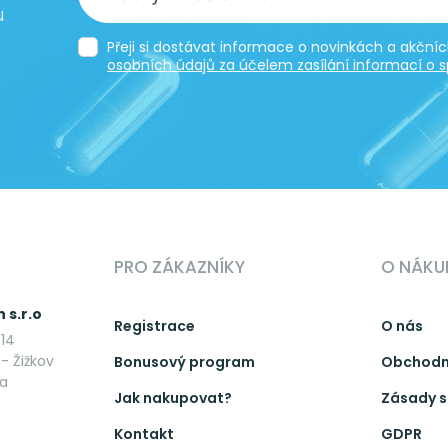
u
Přeji si dostávat informace o novinkách a akčn
osobních údajů za účelem zasílání informací o s
PRO ZÁKAZNÍKY
O NÁKU
 s.r.o
Registrace
O nás
14
- Žižkov
Bonusový program
Obchodn
ka
Jak nakupovat?
Zásady s
Kontakt
GDPR