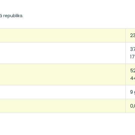
á republika.
2
3
17
5
4
9 
0,