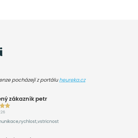
i
cenze pocházejí z portálu
heureka.cz
ný zákazník petr
026
unikace,rychlost,vstricnost