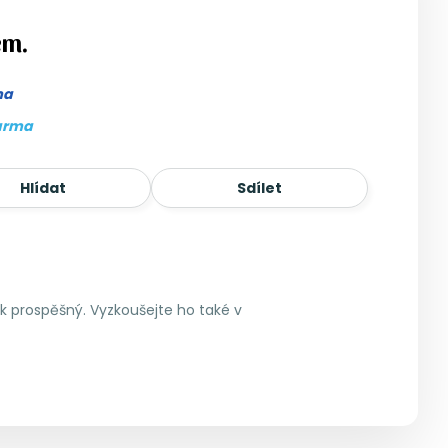
em.
ma
arma
Hlídat
Sdílet
lik prospěšný. Vyzkoušejte ho také v