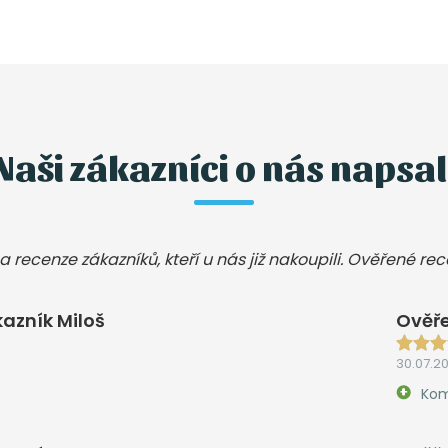
Naši zákazníci o nás napsal
a recenze zákazníků, kteří u nás již nakoupili. Ověřené re
azník Miloš
Ověře
30.07.2
Kom