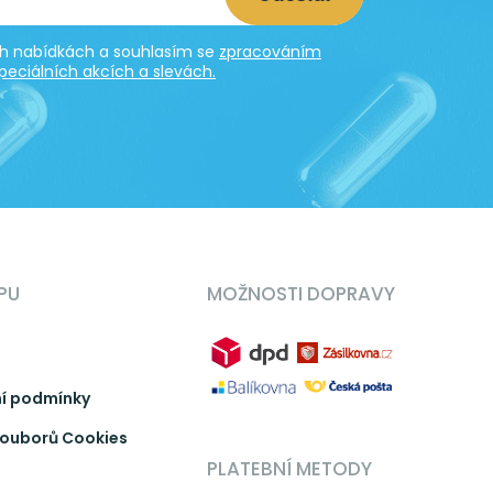
ích nabídkách a souhlasím se
zpracováním
peciálních akcích a slevách.
PU
MOŽNOSTI DOPRAVY
í podmínky
ouborů Cookies
PLATEBNÍ METODY