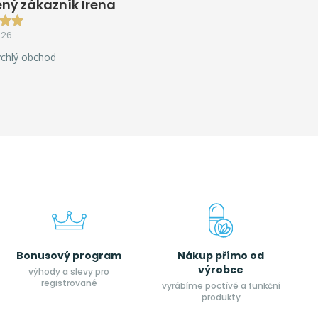
ný zákazník Irena
026
ychlý obchod
Bonusový program
Nákup přímo od
výrobce
výhody a slevy pro
registrované
vyrábíme poctívé a funkční
produkty