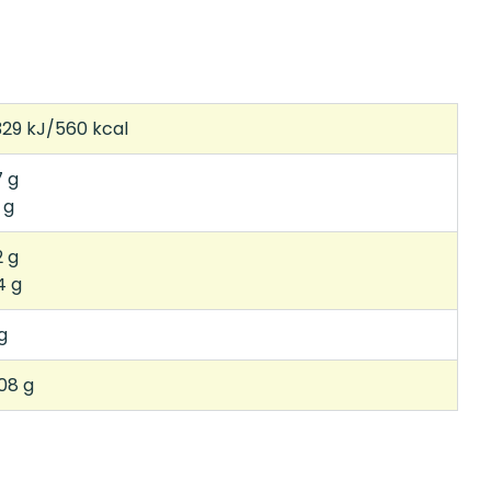
329 kJ/560 kcal
7 g
 g
2 g
4 g
g
08 g