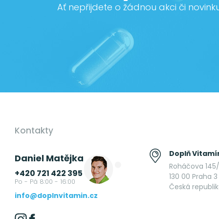
Ať nepřijdete o žádnou akci či novink
Kontakty
Doplň Vitamín
Daniel Matějka
Roháčova 145/
+420 721 422 395
130 00 Praha 3 
Po - Pá 8:00 - 16:00
Česká republi
info@doplnvitamin.cz