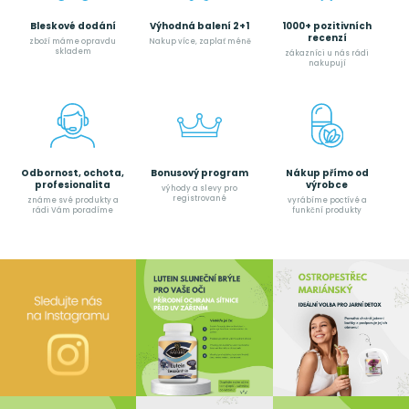
Bleskové dodání
Výhodná balení 2+1
1000+ pozitivních
recenzí
zboží máme opravdu
Nakup více, zaplať méně
skladem
zákazníci u nás rádi
nakupují
Odbornost, ochota,
Bonusový program
Nákup přímo od
profesionalita
výrobce
výhody a slevy pro
registrované
známe své produkty a
vyrábíme poctívé a
rádi Vám poradíme
funkční produkty