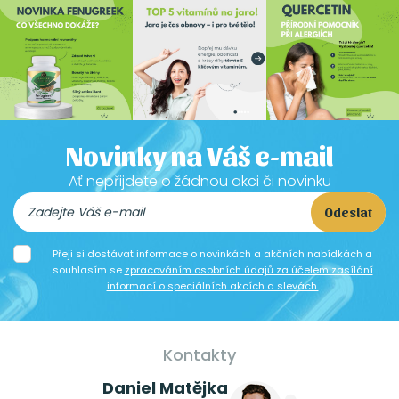
Novinky na Váš e-mail
Ať nepřijdete o žádnou akci či novinku
Odeslat
Přeji si dostávat informace o novinkách a akčních nabídkách a
souhlasím se
zpracováním osobních údajů za účelem zasílání
informací o speciálních akcích a slevách.
Kontakty
Daniel Matějka