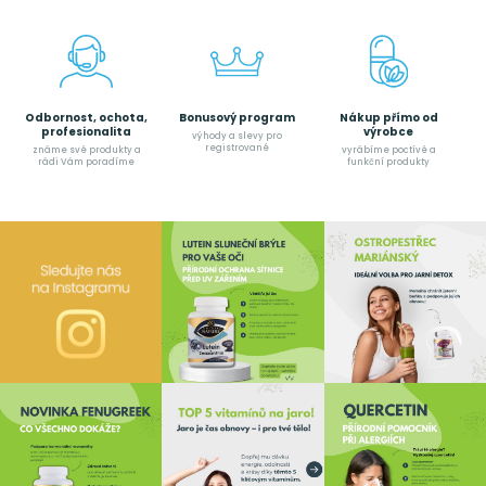
Odbornost, ochota,
Bonusový program
Nákup přímo od
profesionalita
výrobce
výhody a slevy pro
registrované
známe své produkty a
vyrábíme poctívé a
rádi Vám poradíme
funkční produkty