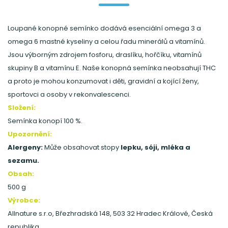
Loupané konopné semínko dodává esenciální omega 3 a
omega 6 mastné kyseliny a celou řadu minerálů a vitamínů.
Jsou výborným zdrojem fosforu, draslíku, hořčíku, vitamínů
skupiny B a vitamínu E. Naše konopná semínka neobsahují THC
a proto je mohou konzumovat i děti, gravidní a kojící ženy,
sportovci a osoby v rekonvalescenci.
Složení:
Semínka konopí 100 %.
Upozornění:
Alergeny:
Může obsahovat stopy
lepku, sóji, mléka a
sezamu.
Obsah:
500 g
Výrobce:
Allnature s.r.o, Březhradská 148, 503 32 Hradec Králové, Česká
republika.