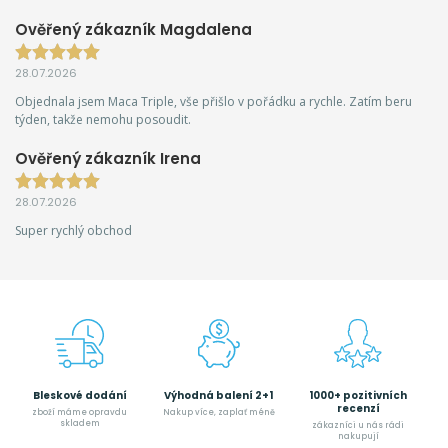
Ověřený zákazník Magdalena
28.07.2026
Objednala jsem Maca Triple, vše přišlo v pořádku a rychle. Zatím beru
týden, takže nemohu posoudit.
Ověřený zákazník Irena
28.07.2026
Super rychlý obchod
Bleskové dodání
Výhodná balení 2+1
1000+ pozitivních
recenzí
zboží máme opravdu
Nakup více, zaplať méně
skladem
zákazníci u nás rádi
nakupují