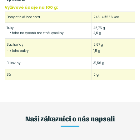
Výživové údaje na 100 g:
Energetická hodnota
2451 kJ/586 kcal
Tuky
48,75 g
- z toho nasycené mastné kyseliny
4,6 g
Sacharidy
8,67 g
- z toho cukry
1,5 g
Bílkoviny
31,56 g
Sůl
0 g
Naši zákazníci o nás napsali