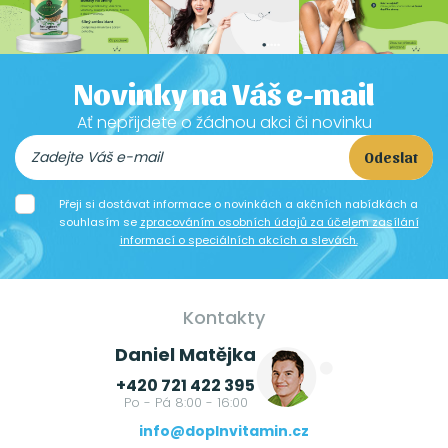
Novinky na Váš e-mail
Ať nepřijdete o žádnou akci či novinku
Odeslat
Přeji si dostávat informace o novinkách a akčních nabídkách a
souhlasím se
zpracováním osobních údajů za účelem zasílání
informací o speciálních akcích a slevách.
Kontakty
Daniel Matějka
+420 721 422 395
Po - Pá 8:00 - 16:00
info@doplnvitamin.cz