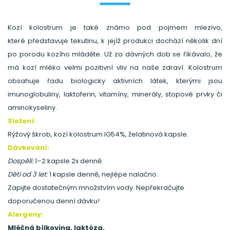
Kozí kolostrum je také známo pod pojmem mlezivo,
které představuje tekutinu, k jejíž produkci dochází několik dní
po porodu kozího mláděte. Už za dávných dob se říkávalo, že
má kozí mléko velmi pozitivní vliv na naše zdraví. Kolostrum
obsahuje řadu biologicky aktivních látek, kterými jsou
imunoglobuliny, laktoferin, vitamíny, minerály, stopové prvky či
aminokyseliny.
Složení:
Rýžový škrob, kozí kolostrum IG54%, želatinová kapsle.
Dávkování:
Dospělí:
1–2 kapsle 2x denně.
Děti od 3 let:
1 kapsle denně, nejlépe nalačno.
Zapijte dostatečným množstvím vody. Nepřekračujte
doporučenou denní dávku!
Alergeny:
Mléčná bílkovina, laktóza.