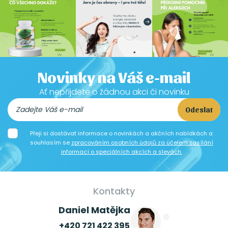
Novinky na Váš e-mail
Ať nepřijdete o žádnou akci či novinku
Odeslat
Přeji si dostávat informace o novinkách a akčních nabídkách a
souhlasím se
zpracováním osobních údajů za účelem zasílání
informací o speciálních akcích a slevách.
Kontakty
Daniel Matějka
+420 721 422 395