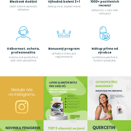
Bleskové dodání
Výhodná balení 2+1
1000+ pozitivních
recenzí
zboží máme opravdu
Nakup více, zaplať méně
skladem
zákazníci u nás rádi
nakupují
Odbornost, ochota,
Bonusový program
Nákup přímo od
profesionalita
výrobce
výhody a slevy pro
registrované
známe své produkty a
vyrábíme poctívé a
rádi Vám poradíme
funkční produkty