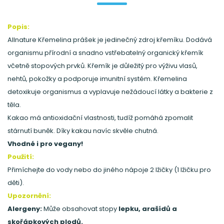
Popis:
Allnature Křemelina prášek je jedinečný zdroj křemíku. Dodává
organismu přírodní a snadno vstřebatelný organický křemík
včetně stopových prvků. Křemík je důležitý pro výživu vlasů,
nehtů, pokožky a podporuje imunitní systém. Křemelina
detoxikuje organismus a vyplavuje nežádoucí látky a bakterie z
těla.
Kakao má antioxidační vlastnosti, tudíž pomáhá zpomalit
stárnutí buněk. Díky kakau navíc skvěle chutná.
Vhodné i pro vegany!
Použití:
Přimíchejte do vody nebo do jiného nápoje 2 lžičky (1 lžičku pro
děti).
Upozornění:
Alergeny:
Může obsahovat stopy
lepku, arašídů a
skořápkových plodů.