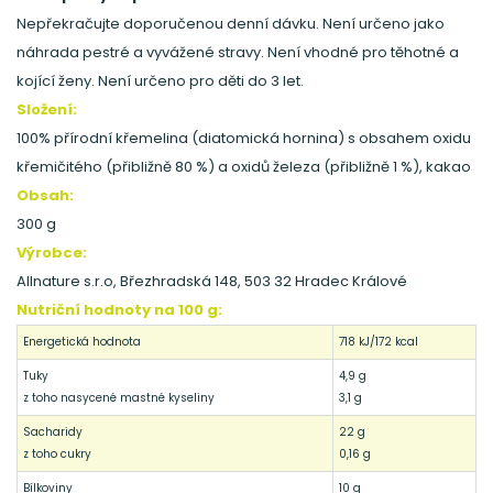
Nepřekračujte doporučenou denní dávku. Není určeno jako
náhrada pestré a vyvážené stravy. Není vhodné pro těhotné a
kojící ženy. Není určeno pro děti do 3 let.
Složení:
100% přírodní křemelina (diatomická hornina) s obsahem oxidu
křemičitého (přibližně 80 %) a oxidů železa (přibližně 1 %), kakao
Obsah:
300 g
Výrobce:
Allnature s.r.o, Březhradská 148, 503 32 Hradec Králové
Nutriční hodnoty na 100 g:
Energetická hodnota
718 kJ/172 kcal
Tuky
4,9 g
z toho nasycené mastné kyseliny
3,1 g
Sacharidy
22 g
z toho cukry
0,16 g
Bílkoviny
10 g