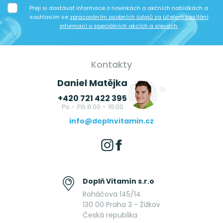
Přeji si dostávat informace o novinkách a akčních nabídkách a
souhlasím se
zpracováním osobních údajů za účelem zasílání
informací o speciálních akcích a slevách.
Kontakty
Daniel Matějka
+420 721 422 395
Po - Pá 8:00 - 16:00
info@doplnvitamin.cz
Doplň Vitamín s.r.o
Roháčova 145/14
130 00 Praha 3 - Žižkov
Česká republika