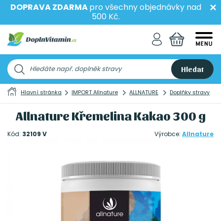
DOPRAVA ZDARMA
pro všechny objednávky nad
500 Kč.
Hledat
Hlavní stránka
IMPORT Allnature
ALLNATURE
Doplňky stravy
Allnature Křemelina Kakao 300 g
Kód:
32109 V
Výrobce:
Allnature