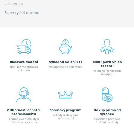
28.07.2026
Super rychlý obchod
Bleskové dodání
Výhodná balení 2+1
1000+ pozitivních
recenzí
zboží máme opravdu
Nakup více, zaplať méně
skladem
zákazníci u nás rádi
nakupují
Odbornost, ochota,
Bonusový program
Nákup přímo od
profesionalita
výrobce
výhody a slevy pro
registrované
známe své produkty a
vyrábíme poctívé a
rádi Vám poradíme
funkční produkty