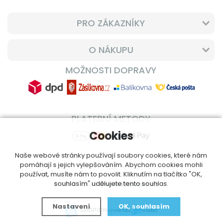
PRO ZÁKAZNÍKY
O NÁKUPU
MOŽNOSTI DOPRAVY
PLATEBNÍ METODY
Cookies
Naše webové stránky používají soubory cookies, které nám
pomáhají s jejich vylepšováním. Abychom cookies mohli
používat, musíte nám to povolit. Kliknutím na tlačítko "OK,
souhlasím" udělujete tento souhlas.
© 2014 - 2026
DoplnVitamin.cz
Nastavení
OK, souhlasím