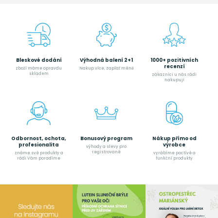
Bleskové dodání
Výhodná balení 2+1
1000+ pozitivních
recenzí
zboží máme opravdu
Nakup více, zaplať méně
skladem
zákazníci u nás rádi
nakupují
Odbornost, ochota,
Bonusový program
Nákup přímo od
profesionalita
výrobce
výhody a slevy pro
registrované
známe své produkty a
vyrábíme poctívé a
rádi Vám poradíme
funkční produkty