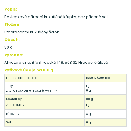
Popis:
Bezlepkové přírodní kukuřičné křupky, bez přidané soli.
Složení:
Stoprocentní kukuřičný škrob.
Obsah:
80 g
Výrobce:
Allnature s.r.o, Březhradská 148, 503 32 Hradec Králové
Výživové údaje na 100 g:
Energetická hodnota
1669 kJ/396 kcal
Tuky
1 g
z toho nasycené mastné kyseliny
0 g
Sacharidy
88 g
z toho cukry
1 g
Bílkoviny
8 g
Sůl
0 g