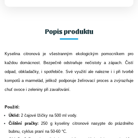
podporuje želírovací proces a zvýrazňuje chuť
ovoce i zeleniny při zavařování.
Popis produktu
Kyselina citronová je všestranným ekologickým pomocníkem pro
každou domácnost. Bezpečně odstraňuje nečistoty a zápach. Čistí
odpad, obkladačky, i spotřebiče. Své využití ale nalezne i
i
při tvorbě
kompotů a marmelád, jelikož podporuje želírovací proces a zvýrazňuje
chuť ovoce i zeleniny při zavařování.
Použití:
Úklid:
2 čajové lžičky na 500 ml vody.
Čištění pračky:
250 g kyseliny citronové nasypte do prázdného
bubnu, cyklus praní na 50-60 °C.