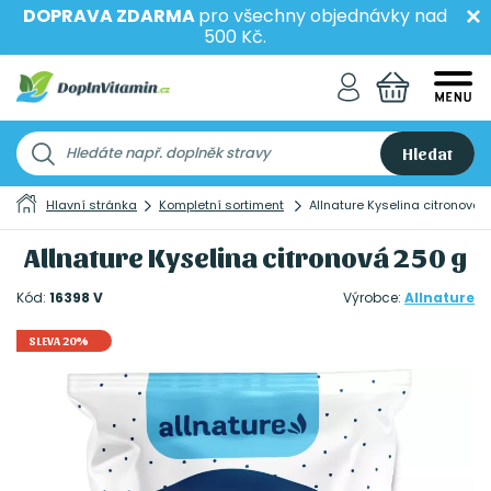
DOPRAVA ZDARMA
pro všechny objednávky nad
500 Kč.
Hledat
Hlavní stránka
Kompletní sortiment
Allnature Kyselina citronová 
Allnature Kyselina citronová 250 g
Kód:
16398 V
Výrobce:
Allnature
SLEVA 20%