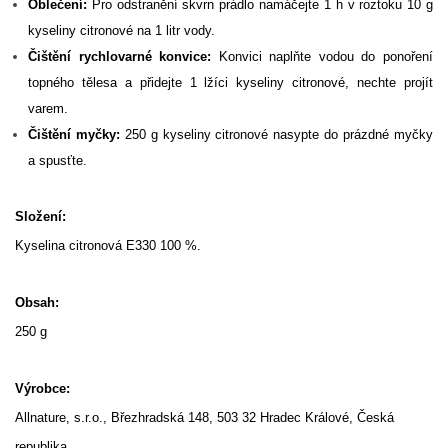
Oblečení:
Pro odstranění skvrn prádlo namáčejte 1 h v roztoku 10 g
kyseliny citronové na 1 litr vody.
Čištění rychlovarné konvice:
Konvici naplňte vodou do ponoření
topného tělesa a přidejte 1 lžíci kyseliny citronové, nechte projít
varem.
Čištění myčky:
250 g kyseliny citronové nasypte do prázdné myčky
a spusťte.
Složení:
Kyselina citronová E330 100 %.
Obsah:
250 g
Výrobce:
Allnature, s.r.o., Březhradská 148, 503 32 Hradec Králové, Česká
republika.