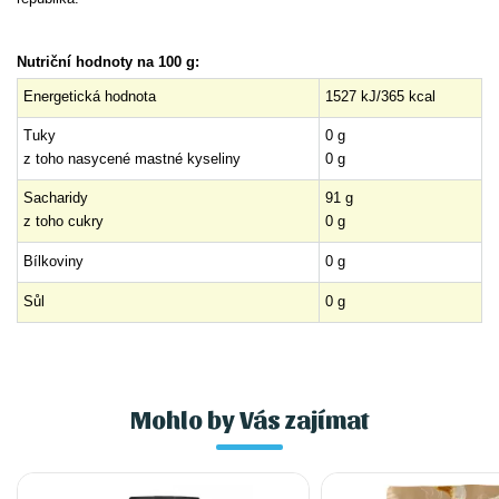
Nutriční hodnoty na 100 g:
Energetická hodnota
1527 kJ/365 kcal
Tuky
0 g
z toho nasycené mastné kyseliny
0 g
Sacharidy
91 g
z toho cukry
0 g
Bílkoviny
0 g
Sůl
0 g
Mohlo by Vás zajímat