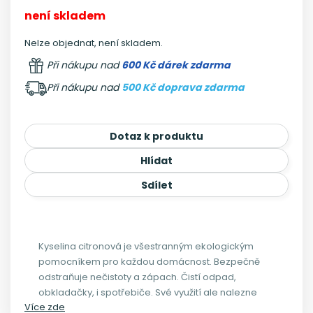
není skladem
Nelze objednat, není skladem.
Při nákupu nad
600 Kč dárek zdarma
Při nákupu nad
500 Kč doprava zdarma
Dotaz k produktu
Hlídat
Sdílet
Kyselina citronová je všestranným ekologickým
pomocníkem pro každou domácnost. Bezpečně
odstraňuje nečistoty a zápach. Čistí odpad,
obkladačky, i spotřebiče. Své využití ale nalezne
Více zde
i i při tvorbě kompotů a marmelád, jelikož