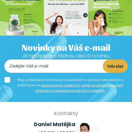
Novinky na Váš e-mail
Ať nepřijdete o žádnou akci či novinku
Odeslat
Přeji si dostávat informace o novinkách a akčních nabídkách a
souhlasím se
zpracováním osobních údajů za účelem zasílání
informací o speciálních akcích a slevách.
Kontakty
Daniel Matějka