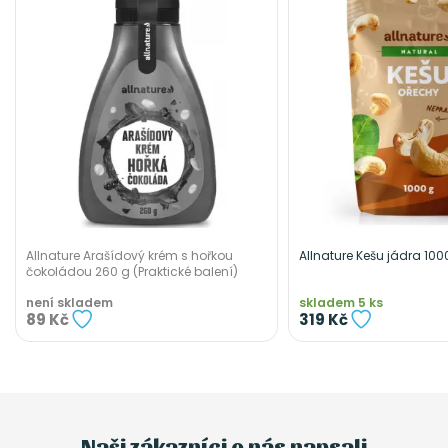
Allnature Arašídový krém s hořkou
Allnature Kešu jádra 100
čokoládou 260 g (Praktické balení)
není skladem
skladem 5 ks
89 Kč
319 Kč
Naši zákazníci o nás napsali