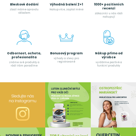
Bleskové dodání
Výhodná balení 2+1
1000+ pozitivních
recenzí
zboží máme opravdu
Nakup více, zaplať méně
skladem
zákazníci u nás rádi
nakupují
Odbornost, ochota,
Bonusový program
Nákup přímo od
profesionalita
výrobce
výhody a slevy pro
registrované
známe své produkty a
vyrábíme poctívé a
rádi Vám poradíme
funkční produkty