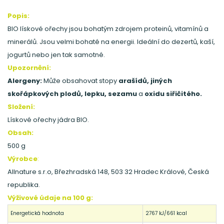
Popis:
BIO lískové ořechy jsou bohatým zdrojem proteinů, vitamínů a
minerálů. Jsou velmi bohaté na energii. Ideální do dezertů, kaší,
jogurtů nebo jen tak samotné.
Upozornění:
Alergeny:
Může obsahovat stopy
arašídů, jiných
skořápkových plodů, lepku, sezamu
a
oxidu siřičitého.
Složení:
Lískové ořechy jádra BIO.
Obsah:
500 g
Výrobce
:
Allnature s.r.o, Březhradská 148, 503 32 Hradec Králové, Česká
republika.
Výživové údaje na 100 g:
Energetická hodnota
2767 kJ/661 kcal