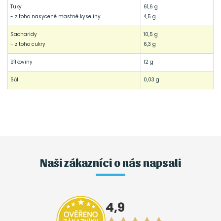
Tuky
61,6 g
- z toho nasycené mastné kyseliny
4,5 g
Sacharidy
10,5 g
- z toho cukry
6,3 g
Bílkoviny
12 g
Sůl
0,03 g
Naši zákazníci o nás napsali
4,9