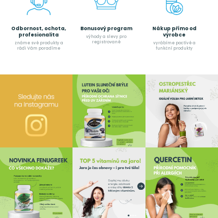
Odbornost, ochota,
Bonusový program
Nákup přímo od
profesionalita
výrobce
výhody a slevy pro
registrované
známe své produkty a
vyrábíme poctívé a
rádi Vám poradíme
funkční produkty