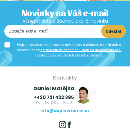
Novinky na Váš e-mail
Ať nepřijdete o žádnou akci či novinku
Odeslat
Přeji si dostávat informace o novinkách a akčních nabídkách a
souhlasím se
zpracováním osobních údajů za účelem zasílání
informací o speciálních akcích a slevách.
Kontakty
Daniel Matějka
+420 721 422 395
Po - Pá 8:00 - 16:00
info@doplnvitamin.cz