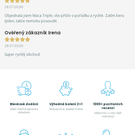
28.07.2026
Objednala jsem Maca Triple, vše přišlo v pořádku a rychle. Zatím beru
týden, takže nemohu posoudit.
Ověřený zákazník Irena
28.07.2026
Super rychlý obchod
Bleskové dodání
Výhodná balení 2+1
1000+ pozitivních
recenzí
zboží máme opravdu
Nakup více, zaplať méně
skladem
zákazníci u nás rádi
nakupují