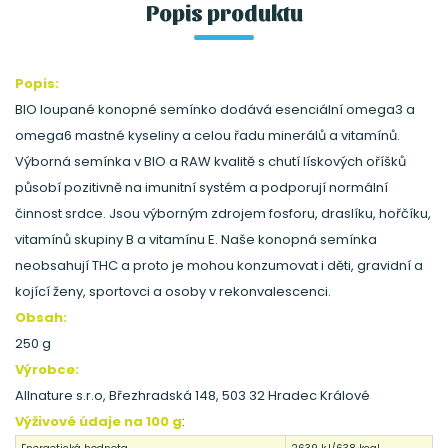
Popis produktu
Popis:
BIO loupané konopné semínko dodává esenciální omega3 a
omega6 mastné kyseliny a celou řadu minerálů a vitamínů.
Výborná semínka v BIO a RAW kvalitě s chutí lískových oříšků
působí pozitivně na imunitní systém a podporují normální
činnost srdce. Jsou výborným zdrojem fosforu, draslíku, hořčíku,
vitamínů skupiny B a vitamínu E. Naše konopná semínka
neobsahují THC a proto je mohou konzumovat i děti, gravidní a
kojící ženy, sportovci a osoby v rekonvalescenci.
Obsah:
250 g
Výrobce:
Allnature s.r.o, Březhradská 148, 503 32 Hradec Králové
Výživové údaje na 100 g
: