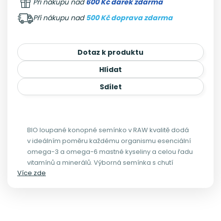
Při nákupu nad
600 Kč dárek zdarma
Při nákupu nad
500 Kč doprava zdarma
Dotaz k produktu
Hlídat
Sdílet
BIO loupané konopné semínko v RAW kvalitě dodá
v ideálním poměru každému organismu esenciální
omega-3 a omega-6 mastné kyseliny a celou řadu
vitamínů a minerálů. Výborná semínka s chutí
Více zde
lískových oříšků, která si zamilujete!