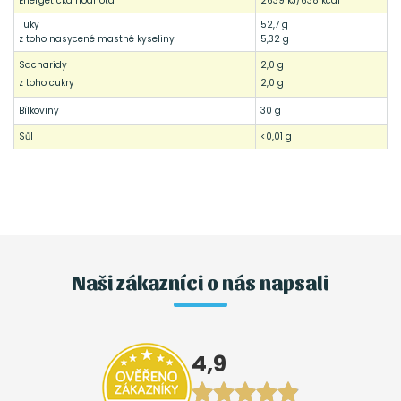
Energetická hodnota
2639 kJ/638 kcal
Tuky
52,7 g
z toho nasycené mastné kyseliny
5,32 g
Sacharidy
2,0 g
z toho cukry
2,0 g
Bílkoviny
30 g
Sůl
<0,01 g
Naši zákazníci o nás napsali
4,9