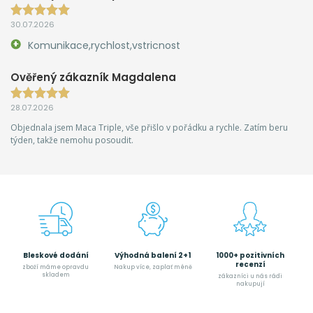
30.07.2026
Komunikace,rychlost,vstricnost
Ověřený zákazník Magdalena
28.07.2026
Objednala jsem Maca Triple, vše přišlo v pořádku a rychle. Zatím beru
týden, takže nemohu posoudit.
Bleskové dodání
Výhodná balení 2+1
1000+ pozitivních
recenzí
zboží máme opravdu
Nakup více, zaplať méně
skladem
zákazníci u nás rádi
nakupují