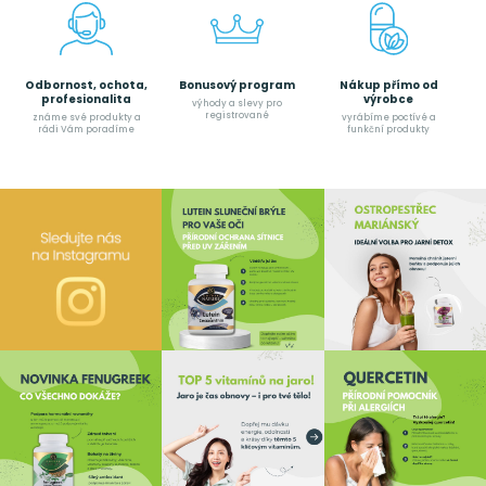
Odbornost, ochota,
Bonusový program
Nákup přímo od
profesionalita
výrobce
výhody a slevy pro
registrované
známe své produkty a
vyrábíme poctívé a
rádi Vám poradíme
funkční produkty