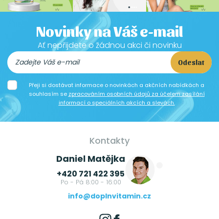
Novinky na Váš e-mail
Ať nepřijdete o žádnou akci či novinku
Odeslat
Přeji si dostávat informace o novinkách a akčních nabídkách a
souhlasím se
zpracováním osobních údajů za účelem zasílání
informací o speciálních akcích a slevách.
Kontakty
Daniel Matějka
+420 721 422 395
Po - Pá 8:00 - 16:00
info@doplnvitamin.cz