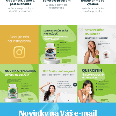
Odbornost, ochota,
Bonusový program
Nákup přímo od
profesionalita
výrobce
výhody a slevy pro
registrované
známe své produkty a
vyrábíme poctívé a
rádi Vám poradíme
funkční produkty
Novinky na Váš e-mail