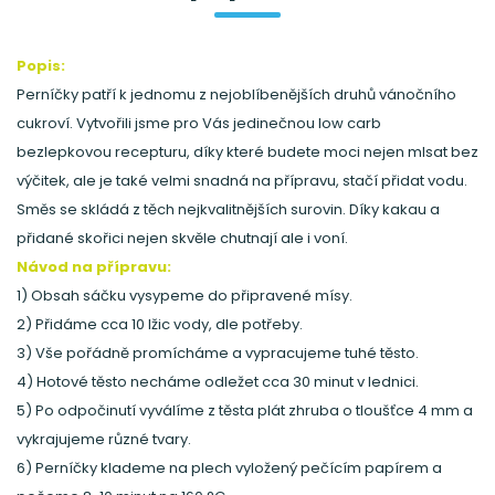
Popis:
Perníčky patří k jednomu z nejoblíbenějších druhů vánočního
cukroví. Vytvořili jsme pro Vás jedinečnou low carb
bezlepkovou recepturu, díky které budete moci nejen mlsat bez
výčitek, ale je také velmi snadná na přípravu, stačí přidat vodu.
Směs se skládá z těch nejkvalitnějších surovin. Díky kakau a
přidané skořici nejen skvěle chutnají ale i voní.
Návod na přípravu:
1) Obsah sáčku vysypeme do připravené mísy.
2) Přidáme cca 10 lžic vody, dle potřeby.
3) Vše pořádně promícháme a vypracujeme tuhé těsto.
4) Hotové těsto necháme odležet cca 30 minut v lednici.
5) Po odpočinutí vyválíme z těsta plát zhruba o tloušťce 4 mm a
vykrajujeme různé tvary.
6) Perníčky klademe na plech vyložený pečícím papírem a