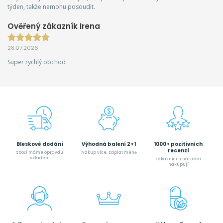
týden, takže nemohu posoudit.
Ověřený zákazník Irena
28.07.2026
Super rychlý obchod
Bleskové dodání
Výhodná balení 2+1
1000+ pozitivních
recenzí
zboží máme opravdu
Nakup více, zaplať méně
skladem
zákazníci u nás rádi
nakupují