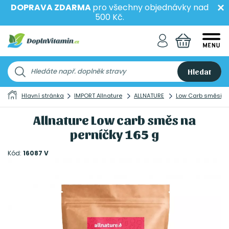
DOPRAVA ZDARMA
pro všechny objednávky nad
500 Kč.
Hledat
Hlavní stránka
IMPORT Allnature
ALLNATURE
Low Carb směsi
Allnature Low carb směs na
perníčky 165 g
Kód:
16087 V