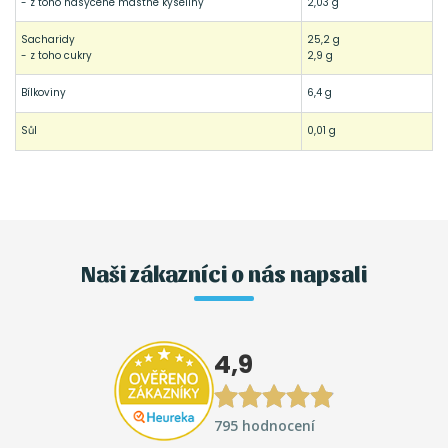
- z toho nasycené mastné kyseliny
2,03 g
Sacharidy
25,2 g
- z toho cukry
2,9 g
Bílkoviny
6,4 g
Sůl
0,01 g
Naši zákazníci o nás napsali
4,9
795 hodnocení