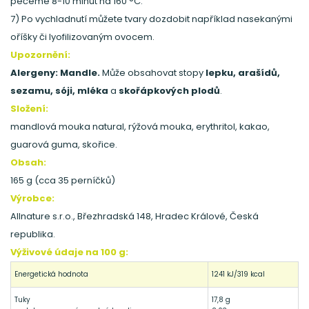
pečeme 8-10 minut na 160 °C.
7) Po vychladnutí můžete tvary dozdobit například nasekanými
oříšky či lyofilizovaným ovocem.
Upozornění:
Alergeny: Mandle.
Může obsahovat stopy
lepku, arašídů,
sezamu, sóji, mléka
a
skořápkových plodů
.
Složení:
mandlová mouka natural, rýžová mouka, erythritol, kakao,
guarová guma, skořice.
Obsah:
165 g (cca 35 perníčků)
Výrobce:
Allnature s.r.o., Březhradská 148, Hradec Králové, Česká
republika.
Výživové údaje na 100 g:
Energetická hodnota
1241 kJ/319 kcal
Tuky
17,8 g