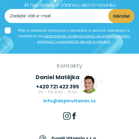
Ať nepřijdete o žádnou akci či novinku
Odeslat
Přeji si dostávat informace o novinkách a akčních nabídkách a
souhlasím se
zpracováním osobních údajů za účelem zasílání
informací o speciálních akcích a slevách.
Kontakty
Daniel Matějka
+420 721 422 395
Po - Pá 8:00 - 16:00
info@doplnvitamin.cz
Doplň Vitamín s.r.o