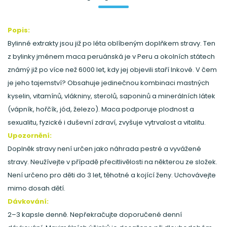
Popis:
Bylinné extrakty jsou již po léta oblíbeným doplňkem stravy. Ten
z bylinky jménem maca peruánská je v Peru a okolních státech
známý již po více než 6000 let, kdy jej objevili staří Inkové. V čem
je jeho tajemství? Obsahuje jedinečnou kombinaci mastných
kyselin, vitamínů, vlákniny, sterolů, saponinů a minerálních látek
(vápník, hořčík, jód, železo). Maca podporuje plodnost a
sexualitu, fyzické i duševní zdraví, zvyšuje vytrvalost a vitalitu.
Upozornění:
Doplněk stravy není určen jako náhrada pestré a vyvážené
stravy. Neužívejte v případě přecitlivělosti na některou ze složek.
Není určeno pro děti do 3 let, těhotné a kojící ženy. Uchovávejte
mimo dosah dětí.
Dávkování:
2–3 kapsle denně. Nepřekračujte doporučené denní