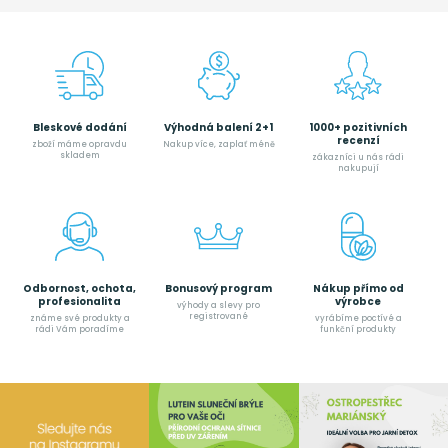
Bleskové dodání
Výhodná balení 2+1
1000+ pozitivních
recenzí
zboží máme opravdu
Nakup více, zaplať méně
skladem
zákazníci u nás rádi
nakupují
Odbornost, ochota,
Bonusový program
Nákup přímo od
profesionalita
výrobce
výhody a slevy pro
registrované
známe své produkty a
vyrábíme poctívé a
rádi Vám poradíme
funkční produkty