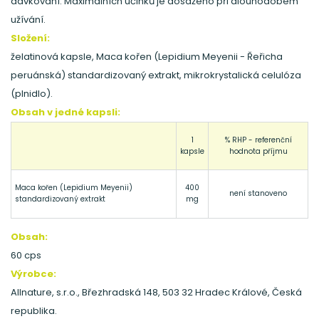
dávkování. Maximálních účinků je dosaženo při dlouhodobém
užívání.
Složení:
želatinová kapsle, Maca kořen (Lepidium Meyenii - Řeřicha
peruánská) standardizovaný extrakt, mikrokrystalická celulóza
(plnidlo).
Obsah v jedné kapsli:
1
% RHP - referenční
kapsle
hodnota příjmu
Maca kořen (Lepidium Meyenii)
400
není stanoveno
standardizovaný extrakt
mg
Obsah:
60 cps
Výrobce:
Allnature, s.r.o., Březhradská 148, 503 32 Hradec Králové, Česká
republika.