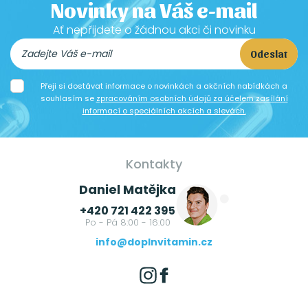
Novinky na Váš e-mail
Ať nepřijdete o žádnou akci či novinku
Odeslat
Přeji si dostávat informace o novinkách a akčních nabídkách a
souhlasím se
zpracováním osobních údajů za účelem zasílání
informací o speciálních akcích a slevách.
Kontakty
Daniel Matějka
+420 721 422 395
Po - Pá 8:00 - 16:00
info@doplnvitamin.cz