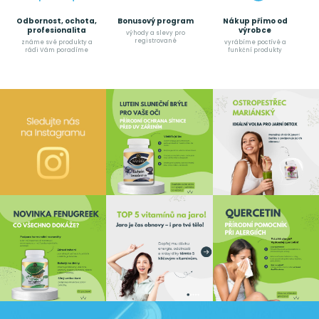
Odbornost, ochota,
Bonusový program
Nákup přímo od
profesionalita
výrobce
výhody a slevy pro
registrované
známe své produkty a
vyrábíme poctívé a
rádi Vám poradíme
funkční produkty