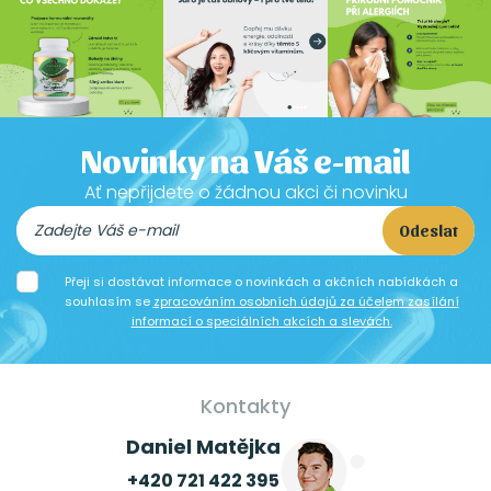
Novinky na Váš e-mail
Ať nepřijdete o žádnou akci či novinku
Odeslat
Přeji si dostávat informace o novinkách a akčních nabídkách a
souhlasím se
zpracováním osobních údajů za účelem zasílání
informací o speciálních akcích a slevách.
Kontakty
Daniel Matějka
+420 721 422 395