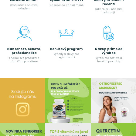
Bleskové dodání
Výhodná balení 2+1
1000+ pozitivních
recenzí
zboží máme opravdu
Nakup více, zaplať méně
skladem
zákazníci u nás rádi
nakupují
Odbornost, ochota,
Bonusový program
Nákup přímo od
profesionalita
výrobce
výhody a slevy pro
registrované
známe své produkty a
vyrábíme poctívé a
rádi Vám poradíme
funkční produkty