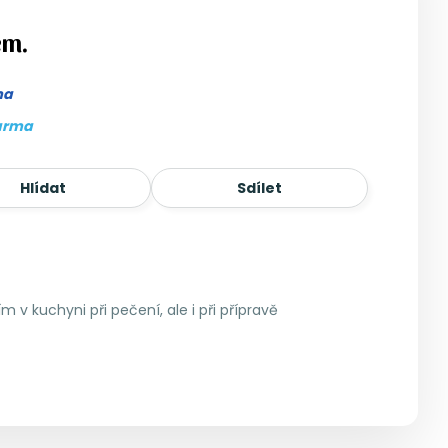
em.
ma
arma
Hlídat
Sdílet
 v kuchyni při pečení, ale i při přípravě