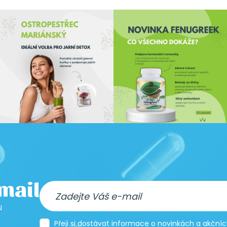
-mail
u
Přeji si dostávat informace o novinkách a akčn