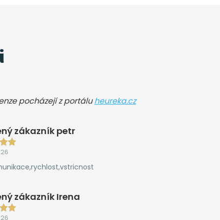
i
cenze pocházejí z portálu
heureka.cz
ný zákazník petr
026
unikace,rychlost,vstricnost
ný zákazník Irena
026