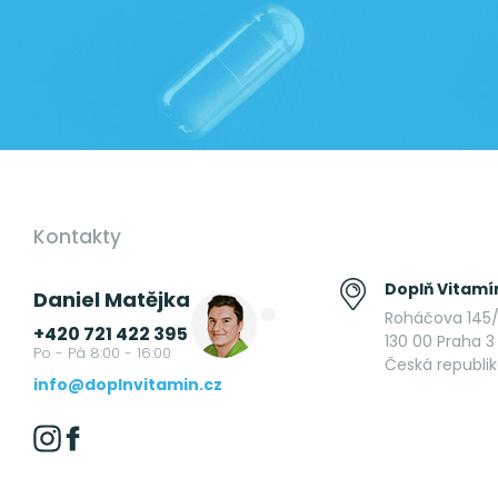
Kontakty
Doplň Vitamín
Daniel Matějka
Roháčova 145/
+420 721 422 395
130 00 Praha 3 
Po - Pá 8:00 - 16:00
Česká republi
info@doplnvitamin.cz