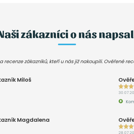
Naši zákazníci o nás napsal
a recenze zákazníků, kteří u nás již nakoupili. Ověřené re
azník Miloš
Ověře
30.07.2
Kom
kazník Magdalena
Ověře
28.07.2