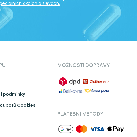
peciálních akcích a slevách.
PU
MOŽNOSTI DOPRAVY
í podmínky
ouborů Cookies
PLATEBNÍ METODY