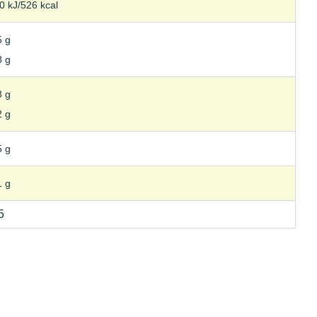
0 kJ/526 kcal
5 g
8 g
8 g
2 g
5 g
1 g
5