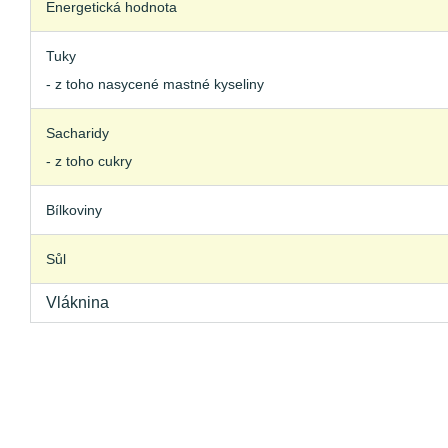
Energetická hodnota
Tuky
- z toho nasycené mastné kyseliny
Sacharidy
- z toho cukry
Bílkoviny
Sůl
Vláknina