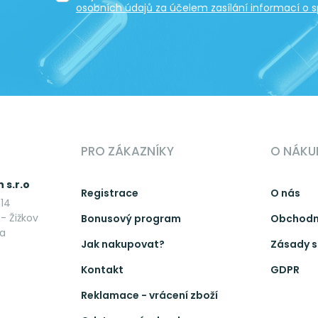
osobních údajů za účelem zasílání informací o s
PRO ZÁKAZNÍKY
O NÁKU
 s.r.o
Registrace
O nás
14
- Žižkov
Bonusový program
Obchodn
ka
Jak nakupovat?
Zásady s
Kontakt
GDPR
Reklamace - vrácení zboží