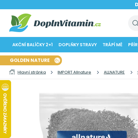
AKČNÍ BALÍČKY 2+1
DOPLŇKY STRAVY
TRÁPÍ MĚ
PŘÍ
GOLDEN NATURE
Hlavní stránka
IMPORT Allnature
ALLNATURE