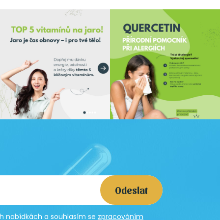
Odeslat
ích nabídkách a souhlasím se
zpracováním