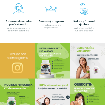
Odbornost, ochota,
Bonusový program
Nákup přímo od
profesionalita
výrobce
výhody a slevy pro
registrované
známe své produkty a
vyrábíme poctívé a
rádi Vám poradíme
funkční produkty