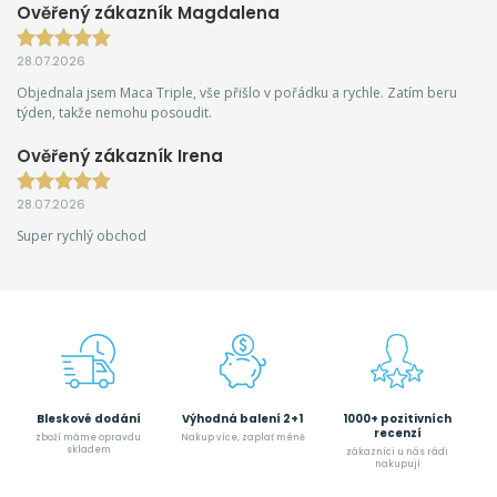
Ověřený zákazník Magdalena
28.07.2026
Objednala jsem Maca Triple, vše přišlo v pořádku a rychle. Zatím beru
týden, takže nemohu posoudit.
Ověřený zákazník Irena
28.07.2026
Super rychlý obchod
Bleskové dodání
Výhodná balení 2+1
1000+ pozitivních
recenzí
zboží máme opravdu
Nakup více, zaplať méně
skladem
zákazníci u nás rádi
nakupují