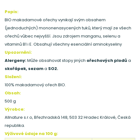
Popis:
BIO makadamové ořechy vynikají svým obsahem
(jednoduchých) mononenasycených tuků, který mají ze všech
ořechů vůbec nejvyšší. Jsou zdrojem manganu, selenu a
vitaminů B1 i E. Obsahují všechny esenciální aminokyseliny
Upozornění:
Alergeny:
Může obsahovat stopy jiných
ořechových plodů
a
skořápek, sezam
a
SO2.
Složení:
100% makadamový ořech BIO.
Obsah:
500 g
Výrobce:
Allnature s.r.o, Březhradská 148, 503 32 Hradec Králové, Česká
republika.
Výživové údaje na 100 g: