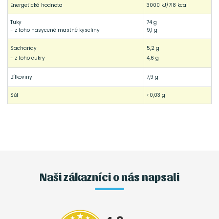
Energetická hodnota
3000 kJ/718 kcal
Tuky
74 g
- z toho nasycené mastné kyseliny
9,1 g
Sacharidy
5,2 g
- z toho cukry
4,6 g
Bílkoviny
7,9 g
Sůl
<0,03 g
Naši zákazníci o nás napsali