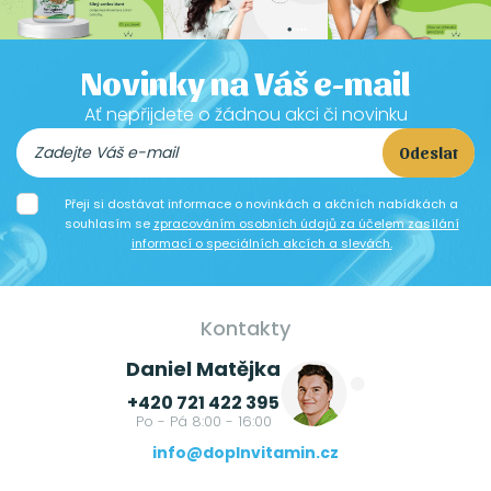
Novinky na Váš e-mail
Ať nepřijdete o žádnou akci či novinku
Odeslat
Přeji si dostávat informace o novinkách a akčních nabídkách a
souhlasím se
zpracováním osobních údajů za účelem zasílání
informací o speciálních akcích a slevách.
Kontakty
Daniel Matějka
+420 721 422 395
Po - Pá 8:00 - 16:00
info@doplnvitamin.cz