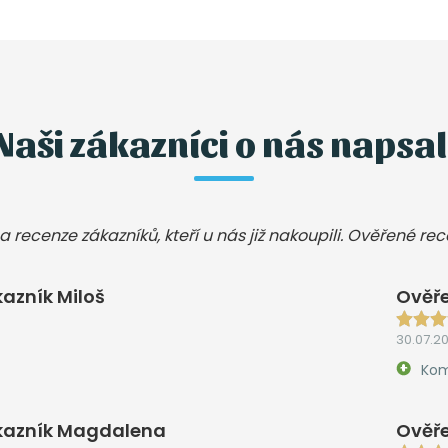
Naši zákazníci o nás napsal
a recenze zákazníků, kteří u nás již nakoupili. Ověřené re
azník Miloš
Ověře
30.07.2
Kom
kazník Magdalena
Ověře