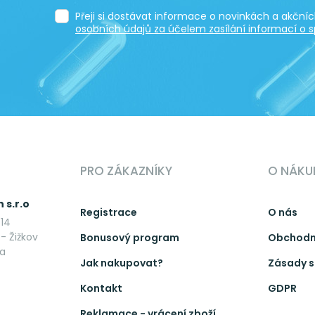
Přeji si dostávat informace o novinkách a akčn
osobních údajů za účelem zasílání informací o s
PRO ZÁKAZNÍKY
O NÁKU
 s.r.o
Registrace
O nás
14
- Žižkov
Bonusový program
Obchodn
ka
Jak nakupovat?
Zásady s
Kontakt
GDPR
Reklamace - vrácení zboží