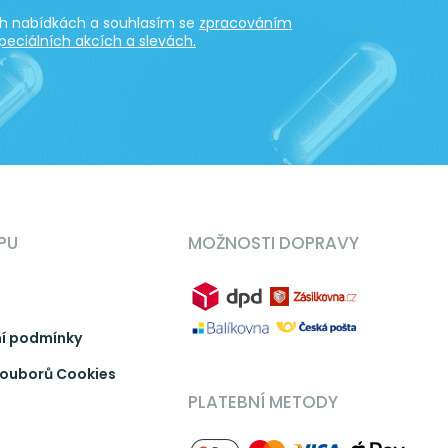
ích nabídkách a souhlasím se
zpracováním
peciálních akcích a slevách.
PU
MOŽNOSTI DOPRAVY
í podmínky
ouborů Cookies
PLATEBNÍ METODY