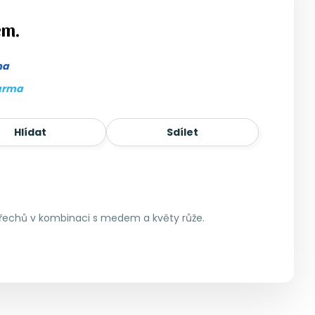
em.
ma
arma
Hlídat
Sdílet
ořechů v kombinaci s medem a květy růže.