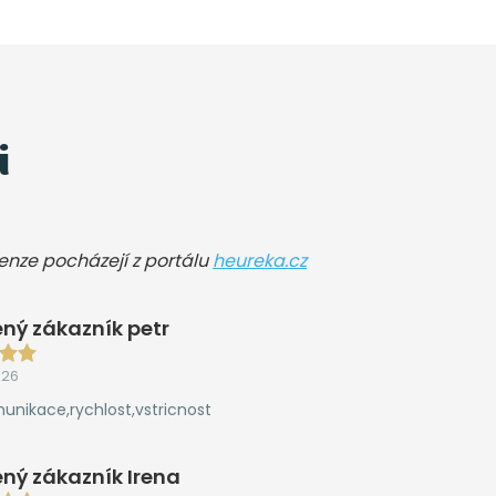
i
cenze pocházejí z portálu
heureka.cz
ný zákazník petr
026
unikace,rychlost,vstricnost
ný zákazník Irena