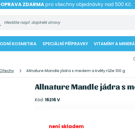
DOPRAVA ZDARMA
pro všechny objednávky nad 500 Kč.
RODNÍ KOSMETIKA
SPECIÁLNÍ PŘÍPRAVKY
VITAMÍNY A MINERÁ
Ořechy
Allnature Mandle jádra s medem a květy růže 100 g
Allnature Mandle jádra s m
Kód:
16216 V
není skladem