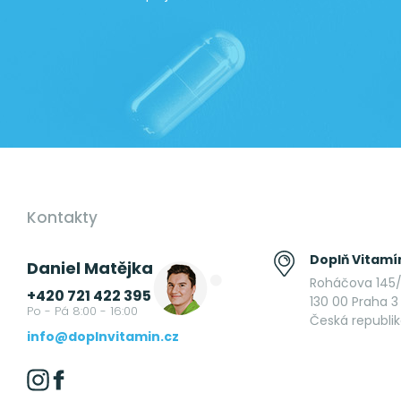
Kontakty
Doplň Vitamín
Daniel Matějka
Roháčova 145/
+420 721 422 395
130 00 Praha 3 
Po - Pá 8:00 - 16:00
Česká republi
info@doplnvitamin.cz