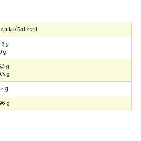
244 kJ/541 kcal
,9 g
0 g
,3 g
,5 g
,3 g
96 g