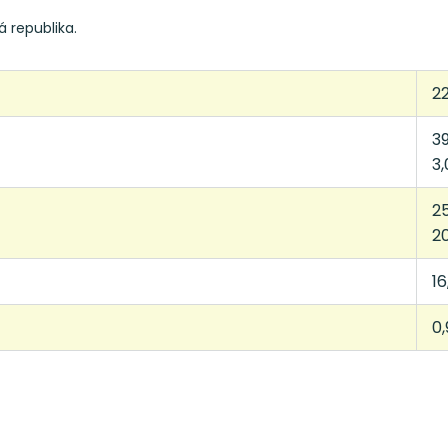
á republika.
2
39
3,
25
20
16
0,