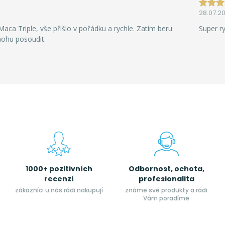
28.07.2
aca Triple, vše přišlo v pořádku a rychle. Zatím beru
Super r
mohu posoudit.
1000+ pozitivních
Odbornost, ochota,
recenzí
profesionalita
zákazníci u nás rádi nakupují
známe své produkty a rádi
Vám poradíme