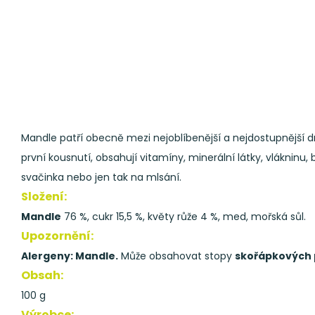
Mandle patří obecně mezi nejoblíbenější a nejdostupnější 
první kousnutí, obsahují vitamíny, minerální látky, vlákninu
svačinka nebo jen tak na mlsání.
Složení:
Mandle
76 %, cukr 15,5 %, květy růže 4 %, med, mořská sůl.
Upozornění:
Alergeny: Mandle.
Může obsahovat stopy
skořápkových 
Obsah:
100 g
Výrobce: