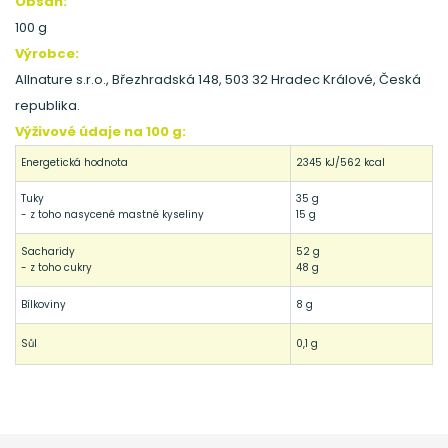
Obsah:
100 g
Výrobce:
Allnature s.r.o., Březhradská 148, 503 32 Hradec Králové, Česká
republika.
Výživové údaje na 100 g:
Energetická hodnota
2345 kJ/562 kcal
Tuky
35 g
- z toho nasycené mastné kyseliny
15 g
Sacharidy
52 g
- z toho cukry
48 g
Bílkoviny
8 g
Sůl
0,1 g