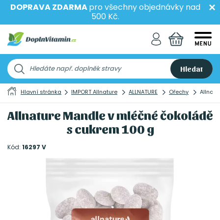
DOPRAVA ZDARMA
pro všechny objednávky nad
500 Kč.
Hledat
Hlavní stránka
IMPORT Allnature
ALLNATURE
Ořechy
Allnat
Allnature Mandle v mléčné čokoládě
s cukrem 100 g
Kód:
16297 V