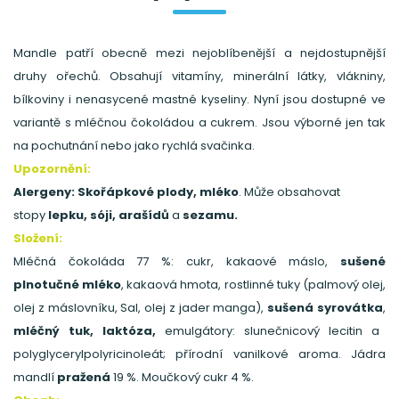
Mandle patří obecně mezi nejoblíbenější a nejdostupnější
druhy ořechů. Obsahují vitamíny, minerální látky, vlákniny,
bílkoviny i nenasycené mastné kyseliny. Nyní jsou dostupné ve
variantě s mléčnou čokoládou a cukrem. Jsou výborné jen tak
na pochutnání nebo jako rychlá svačinka.
Upozornění:
Alergeny: Skořápkové plody, mléko
. Může obsahovat
stopy
lepku, sóji, arašídů
a
sezamu.
Složení:
Mléčná čokoláda 77 %: cukr, kakaové máslo,
sušené
plnotučné mléko
, kakaová hmota, rostlinné tuky (palmový olej,
olej z máslovníku, Sal, olej z jader manga),
sušená syrovátka
,
mléčný tuk, laktóza,
emulgátory: slunečnicový lecitin a
polyglycerylpolyricinoleát; přírodní vanilkové aroma. Jádra
mandlí
pražená
19 %. Moučkový cukr 4 %.