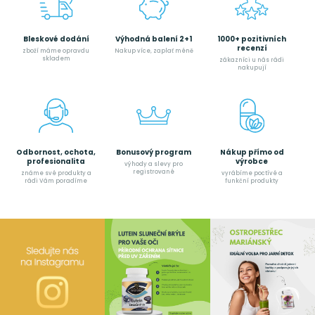
Bleskové dodání
Výhodná balení 2+1
1000+ pozitivních
recenzí
zboží máme opravdu
Nakup více, zaplať méně
skladem
zákazníci u nás rádi
nakupují
Odbornost, ochota,
Bonusový program
Nákup přímo od
profesionalita
výrobce
výhody a slevy pro
registrované
známe své produkty a
vyrábíme poctívé a
rádi Vám poradíme
funkční produkty