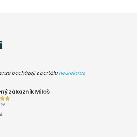
i
cenze pocházejí z portálu
heureka.cz
ný zákazník Miloš
026
í.