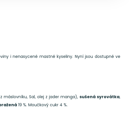
koviny i nenasycené mastné kyseliny. Nyní jsou dostupné ve
 z máslovníku, Sal, olej z jader manga),
sušená syrovátka
,
pražená
19 %. Moučkový cukr 4 %.