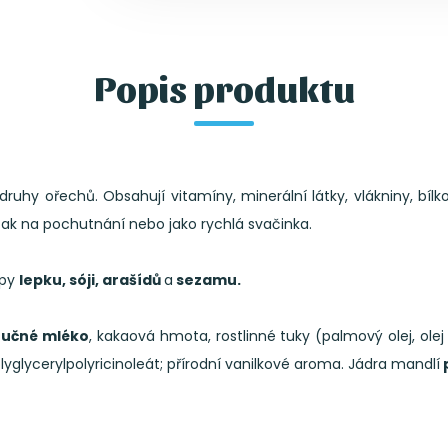
Popis produktu
druhy ořechů. Obsahují vitamíny, minerální látky, vlákniny, bíl
ak na pochutnání nebo jako rychlá svačinka.
opy
lepku, sóji, arašídů
a
sezamu.
tučné mléko
, kakaová hmota, rostlinné tuky (palmový olej, olej
lyglycerylpolyricinoleát; přírodní vanilkové aroma. Jádra mandlí