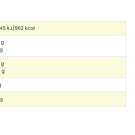
45 kJ/562 kcal
 g
 g
 g
 g
g
 g