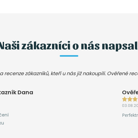
Naši zákazníci o nás napsal
a recenze zákazníků, kteří u nás již nakoupili. Ověřené re
kazník Dana
Ověře
03.08.2
čení
Perfektn
ku