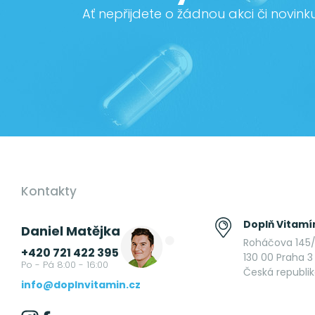
Ať nepřijdete o žádnou akci či novink
Kontakty
Doplň Vitamín
Daniel Matějka
Roháčova 145/
+420 721 422 395
130 00 Praha 3 
Po - Pá 8:00 - 16:00
Česká republi
info@doplnvitamin.cz