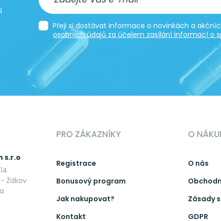
u
Přeji si dostávat informace o novinkách a akčn
osobních údajů za účelem zasílání informací o s
PRO ZÁKAZNÍKY
O NÁKU
 s.r.o
Registrace
O nás
14
- Žižkov
Bonusový program
Obchodn
ka
Jak nakupovat?
Zásady s
Kontakt
GDPR