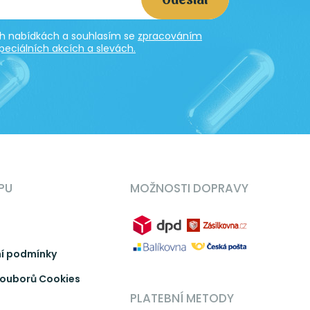
ích nabídkách a souhlasím se
zpracováním
peciálních akcích a slevách.
PU
MOŽNOSTI DOPRAVY
í podmínky
ouborů Cookies
PLATEBNÍ METODY