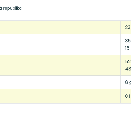
á republika.
23
35
15
52
48
8 
0,1