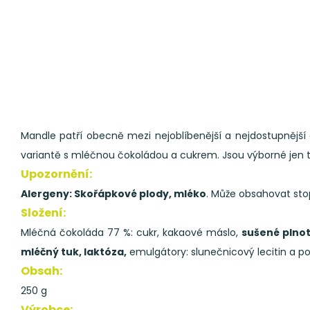
Mandle patří obecně mezi nejoblíbenější a nejdostupnější 
variantě s mléčnou čokoládou a cukrem. Jsou výborné jen t
Upozornění:
Alergeny: Skořápkové plody, mléko
. Může obsahovat st
Složení:
Mléčná čokoláda 77 %: cukr, kakaové máslo,
sušené plno
mléčný tuk, laktóza,
emulgátory: slunečnicový lecitin a po
Obsah:
250 g
Výrobce: