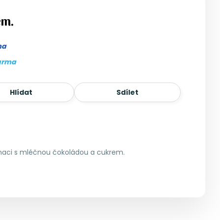
em.
ma
arma
Hlídat
Sdílet
naci s mléčnou čokoládou a cukrem.