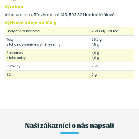
Výrobce:
Allnature s.r.o, Březhradská 148, 503 32 Hradec Králové
Výživové údaje na 100 g:
Energetická hodnota
2593 kJ/628 kcal
Tuky
56,0 g
z toho nasycené mastné kyseliny
4,5 g
Sacharidy
4,0 g
z toho cukry
4,0 g
Bílkoviny
21 g
Sůl
0 g
Naši zákazníci o nás napsali