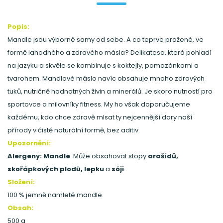
Popis:
Mandle jsou výborné samy od sebe. A co teprve pražené, ve
formě lahodného a zdravého másla? Delikatesa, která pohladí
na jazyku a skvěle se kombinuje s koktejly, pomazánkami a
tvarohem. Mandlové máslo navíc obsahuje mnoho zdravých
tuků, nutričně hodnotných živin a minerálů. Je skoro nutností pro
sportovce a milovníky fitness. My ho však doporučujeme
každému, kdo chce zdravě mlsat ty nejcennější dary naší
přírody v čistě naturální formě, bez aditiv.
Upozornění:
Alergeny:
Mandle
. Může obsahovat stopy
arašídů,
skořápkových plodů, lepku
a
sóji
.
Složení:
100 % jemně namleté mandle.
Obsah:
500 g