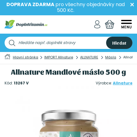
DOPRAVA ZDARMA
pro všechny objednávky nad
500 Kč.
Hledat
Hlavní stránka
IMPORT Allnature
ALLNATURE
Másla
Allnatu
Allnature Mandlové máslo 500 g
Kód:
13267 V
Výrobce:
Allnature