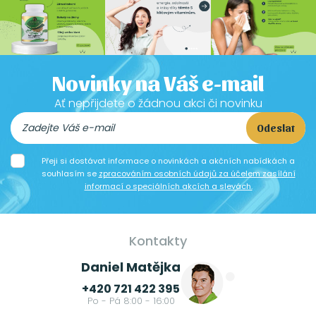
Novinky na Váš e-mail
Ať nepřijdete o žádnou akci či novinku
Odeslat
Přeji si dostávat informace o novinkách a akčních nabídkách a
souhlasím se
zpracováním osobních údajů za účelem zasílání
informací o speciálních akcích a slevách.
Kontakty
Daniel Matějka
+420 721 422 395
Po - Pá 8:00 - 16:00