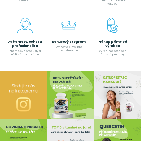
zákazníci u nás rádi
nakupují
Odbornost, ochota,
Bonusový program
Nákup přímo od
profesionalita
výrobce
výhody a slevy pro
registrované
známe své produkty a
vyrábíme poctívé a
rádi Vám poradíme
funkční produkty