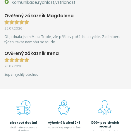
Komunikace,rychlost,vstricnost
Ověřený zákazník Magdalena
28.07.2026
Objednala jsem Maca Triple, vše přišlo v pořádku a rychle. Zatím beru
týden, takže nemohu posoudit.
Ověřený zákazník Irena
28.07.2026
Super rychlý obchod
Bleskové dodání
Výhodná balení 2+1
1000+ pozitivních
recenzí
zboží máme opravdu
Nakup více, zaplať méně
skladem