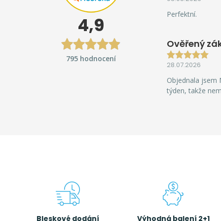
Perfektní.
4,9
Ověřený zá
795 hodnocení
28.07.2026
Objednala jsem M
týden, takže ne
Bleskové dodání
Výhodná balení 2+1