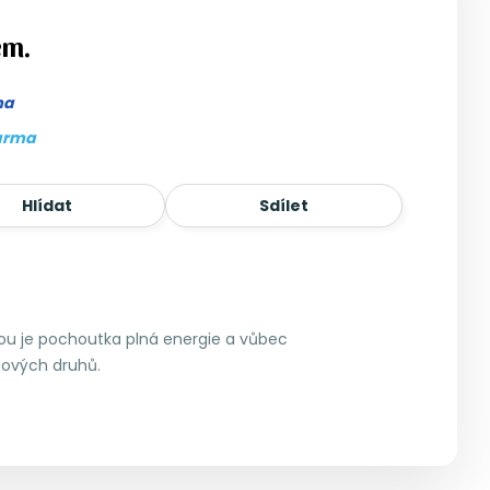
em.
ma
arma
Hlídat
Sdílet
ou je pochoutka plná energie a vůbec
hových druhů.