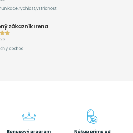
unikace,rychlost,vstricnost
ný zákazník Irena
026
ychlý obchod
Bonusový program
Nákup přímo od