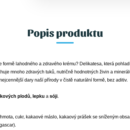
Popis produktu
e formě lahodného a zdravého krému? Delikatesa, která pohladí
je mnoho zdravých tuků, nutričně hodnotných živin a minerálů. 
cennější dary naší přírody v čistě naturální formě, bez aditiv.
pkových plodů, lepku
 a 
sóji
.
ota, cukr, kakaové máslo, kakaový prášek se sníženým obsahem
gascar).