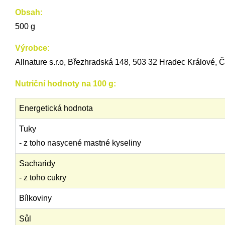
Obsah:
500 g
Výrobce:
Allnature s.r.o, Březhradská 148, 503 32 Hradec Králové, Č
Nutriční hodnoty na 100 g:
Energetická hodnota
Tuky
- z toho nasycené mastné kyseliny
Sacharidy
- z toho cukry
Bílkoviny
Sůl