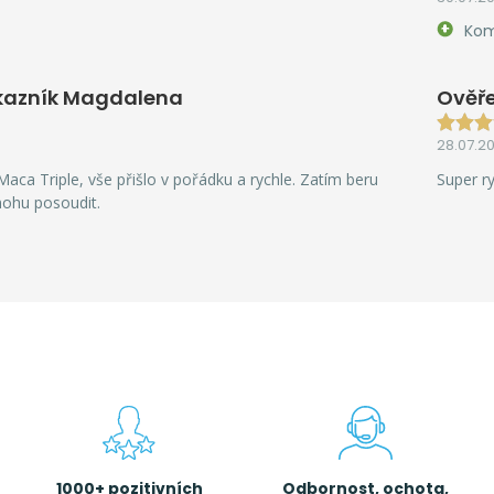
Kom
kazník Magdalena
Ověře
28.07.2
aca Triple, vše přišlo v pořádku a rychle. Zatím beru
Super r
mohu posoudit.
1000+ pozitivních
Odbornost, ochota,