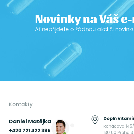
Novinky na Váš e
Ať nepřijdete o žádnou akci či novink
Kontakty
Doplň Vitamín
Daniel Matějka
Roháčova 145/
+420 721 422 395
130 00 Praha 3 