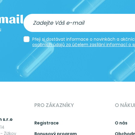
-mail
u
Přeji si dostávat informace o novinkách a akčn
osobních údajů za účelem zasílání informací o s
PRO ZÁKAZNÍKY
O NÁKU
 s.r.o
Registrace
O nás
14
- Žižkov
Bonusový program
Obchodn