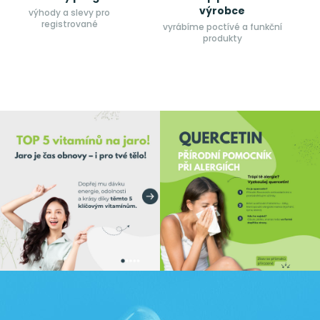
výrobce
výhody a slevy pro
registrované
vyrábíme poctívé a funkční
produkty