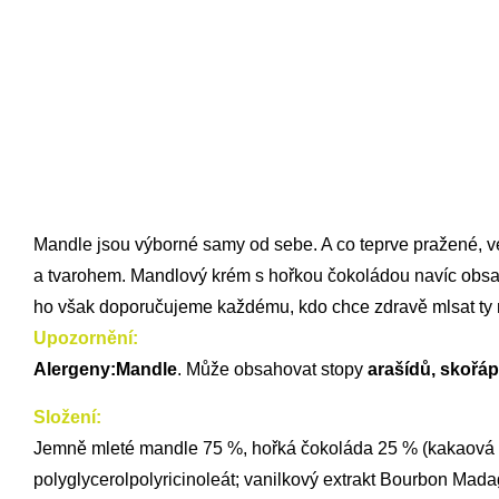
Mandle jsou výborné samy od sebe. A co teprve pražené, v
a tvarohem. Mandlový krém s hořkou čokoládou navíc obsahu
ho však doporučujeme každému, kdo chce zdravě mlsat ty nej
Upozornění:
Alergeny:
Mandle
. Může obsahovat stopy
 arašídů, skořá
Složení:
Jemně mleté mandle 75 %, hořká čokoláda 25 % (kakaová hm
polyglycerolpolyricinoleát; vanilkový extrakt Bourbon Mada