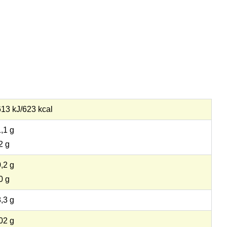
13 kJ/623 kcal
,1 g
2 g
,2 g
0 g
,3 g
02 g