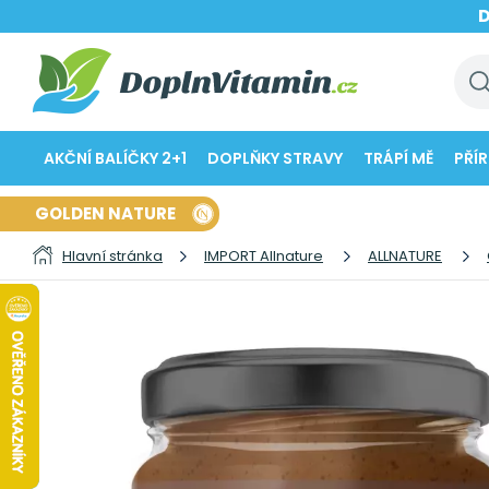
AKČNÍ BALÍČKY 2+1
DOPLŇKY STRAVY
TRÁPÍ MĚ
PŘÍ
GOLDEN NATURE
Hlavní stránka
IMPORT Allnature
ALLNATURE