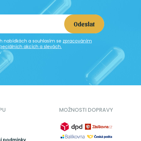
Odeslat
ích nabídkách a souhlasím se
zpracováním
peciálních akcích a slevách.
PU
MOŽNOSTI DOPRAVY
í podmínky