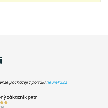
i
cenze pocházejí z portálu
heureka.cz
ný zákazník petr
026