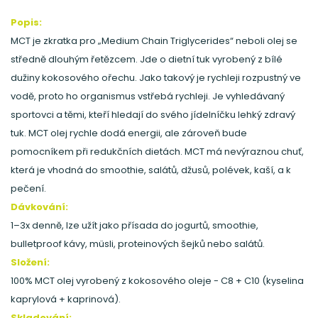
Popis:
MCT je zkratka pro „Medium Chain Triglycerides“ neboli olej se
středně dlouhým řetězcem. Jde o dietní tuk vyrobený z bílé
dužiny kokosového ořechu. Jako takový je rychleji rozpustný ve
vodě, proto ho organismus vstřebá rychleji. Je vyhledávaný
sportovci a těmi, kteří hledají do svého jídelníčku lehký zdravý
tuk. MCT olej rychle dodá energii, ale zároveň bude
pomocníkem při redukčních dietách. MCT má nevýraznou chuť,
která je vhodná do smoothie, salátů, džusů, polévek, kaší, a k
pečení.
Dávkování:
1–3x denně, lze užít jako přísada do jogurtů, smoothie,
bulletproof kávy, müsli, proteinových šejků nebo salátů.
Složení:
100% MCT olej vyrobený z kokosového oleje - C8 + C10 (kyselina
kaprylová + kaprinová).
Skladování: