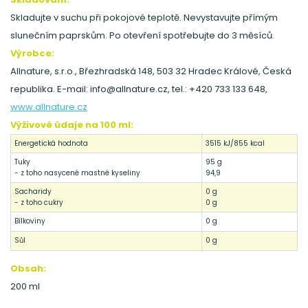
Skladujte v suchu při pokojové teplotě. Nevystavujte přímým
slunečním paprskům. Po otevření spotřebujte do 3 měsíců.
Výrobce:
Allnature, s.r.o., Březhradská 148, 503 32 Hradec Králové, Česká
republika. E-mail: info@allnature.cz, tel.: +420 733 133 648,
www.allnature.cz
Výživové údaje na 100 ml:
Energetická hodnota
3515 kJ/855 kcal
Tuky
95 g
- z toho nasycené mastné kyseliny
94,9
Sacharidy
0 g
- z toho cukry
0 g
Bílkoviny
0 g
Sůl
0 g
Obsah:
200 ml