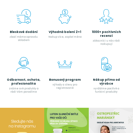
Bleskové dodání
Výhodná balení 2+1
1000+ pozitivních
recenzí
zboží máme opravdu
Nakup více, zaplať méně
skladem
zákazníci u nás rádi
nakupují
Odbornost, ochota,
Bonusový program
Nákup přímo od
profesionalita
výrobce
výhody a slevy pro
registrované
známe své produkty a
vyrábíme poctívé a
rádi Vám poradíme
funkční produkty