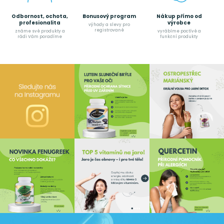
Odbornost, ochota,
Bonusový program
Nákup přímo od
profesionalita
výrobce
výhody a slevy pro
registrované
známe své produkty a
vyrábíme poctívé a
rádi Vám poradíme
funkční produkty