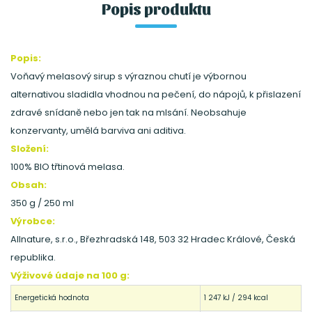
Popis produktu
Popis:
Voňavý melasový sirup s výraznou chutí je výbornou
alternativou sladidla vhodnou na pečení, do nápojů, k přislazení
zdravé snídaně nebo jen tak na mlsání. Neobsahuje
konzervanty, umělá barviva ani aditiva.
Složení:
100% BIO třtinová melasa.
Obsah:
350 g / 250 ml
Výrobce:
Allnature, s.r.o., Březhradská 148, 503 32 Hradec Králové, Česká
republika.
Výživové údaje na 100 g:
Energetická hodnota
1 247 kJ / 294 kcal