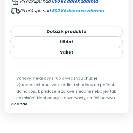
Při nákupu nad
600 Kč dárek zdarma
Při nákupu nad
500 Kč doprava zdarma
Dotaz k produktu
Hlídat
Sdílet
Voňavý melasový sirup s výraznou chutí je
výbornou alternativou sladidla vhodnou na pečení,
do nápojů, k přislazení zdravé snídaně nebo jen tak
na mlsání. Neobsahuje konzervanty, umělá barviva
Více zde
ani aditiva.