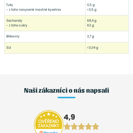
Tuky
0,5 g
- z toho nasycené mastné kyselina
<0,5 g
Sacharidy
68,4 g
- z toho cukry
62 g
Bílkoviny
2,7 g
Sůl
<0,04 g
Naši zákazníci o nás napsali
4,9