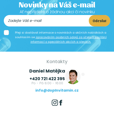
Novinky na Váš e-mail
Ať nepřijdete o žádnou akci či novinku
Odeslat
Přeji si dostávat informace o novinkách a akčních nabídkách a
souhlasím se
zpracováním osobních údajů za účelem zasílání
informací o speciálních akcích a slevách.
Kontakty
Daniel Matějka
+420 721 422 395
Po - Pá 8:00 - 16:00
info@doplnvitamin.cz