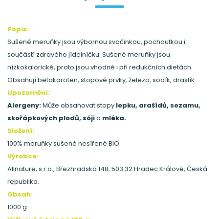
Popis:
Sušené meruňky jsou výbornou svačinkou, pochoutkou i
součástí zdravého jídelníčku. Sušené meruňky jsou
nízkokalorické, proto jsou vhodné i při redukčních dietách.
Obsahují betakaroten, stopové prvky, železo, sodík, draslík.
Upozornění:
Alergeny:
Může obsahovat stopy
lepku, arašídů, sezamu,
skořápkových plodů, sóji
a
mléka.
Složení:
100% meruňky sušené nesířené BIO.
Výrobce:
Allnature, s.r.o., Březhradská 148, 503 32 Hradec Králové, Česká
republika.
Obsah:
1000 g