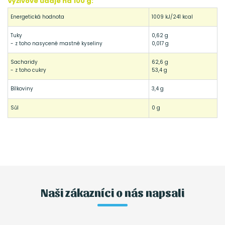
Výživové údaje na 100 g:
Energetická hodnota
1009 kJ/241 kcal
Tuky
0,62 g
- z toho nasycené mastné kyseliny
0,017 g
Sacharidy
62,6 g
- z toho cukry
53,4 g
Bílkoviny
3,4 g
Sůl
0 g
Naši zákazníci o nás napsali