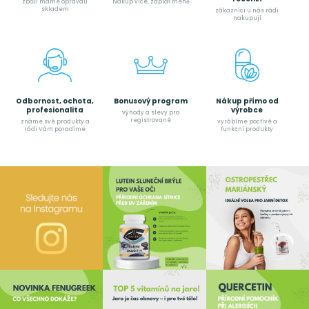
zboží máme opravdu
Nakup více, zaplať méně
skladem
zákazníci u nás rádi
nakupují
Odbornost, ochota,
Bonusový program
Nákup přímo od
profesionalita
výrobce
výhody a slevy pro
registrované
známe své produkty a
vyrábíme poctívé a
rádi Vám poradíme
funkční produkty