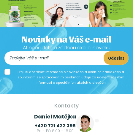
Novinky na Váš e-mail
Ať nepřijdete o žádnou akci či novinku
Odeslat
Přeji si dostávat informace o novinkách a akčních nabídkách a
souhlasím se
zpracováním osobních údajů za účelem zasílání
informací o speciálních akcích a slevách.
Kontakty
Daniel Matějka
+420 721 422 395
Po - Pá 8:00 - 16:00