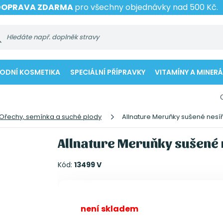
DOPRAVA ZDARMA
pro všechny objednávky nad 500 Kč.
RODNÍ KOSMETIKA
SPECIÁLNÍ PŘÍPRAVKY
VITAMÍNY A MINERÁ
Ořechy, semínka a suché plody
Allnature Meruňky sušené nesí
Allnature Meruňky sušené 
Kód:
13499 V
není skladem