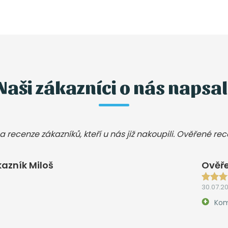
Naši zákazníci o nás napsal
a recenze zákazníků, kteří u nás již nakoupili. Ověřené re
azník Miloš
Ověře
30.07.2
Kom