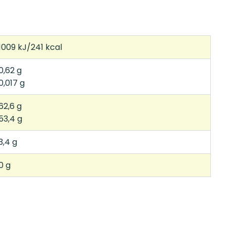
1009 kJ/241 kcal
0,62 g
0,017 g
62,6 g
53,4 g
3,4 g
0 g