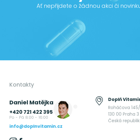
Ať nepřijdete o žádnou akci či novink
Kontakty
Doplň Vitamín
Daniel Matějka
Roháčova 145/
+420 721 422 395
130 00 Praha 3 
Po - Pá 8:00 - 16:00
Česká republi
info@doplnvitamin.cz