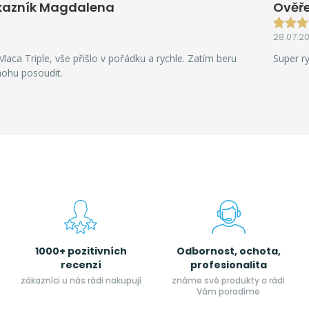
kazník Magdalena
Ověře
28.07.2
aca Triple, vše přišlo v pořádku a rychle. Zatím beru
Super r
mohu posoudit.
1000+ pozitivních
Odbornost, ochota,
recenzí
profesionalita
zákazníci u nás rádi nakupují
známe své produkty a rádi
Vám poradíme