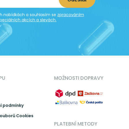
ích nabídkách a souhlasím se
zpracováním
peciálních akcích a slevách.
PU
MOŽNOSTI DOPRAVY
í podmínky
ouborů Cookies
PLATEBNÍ METODY