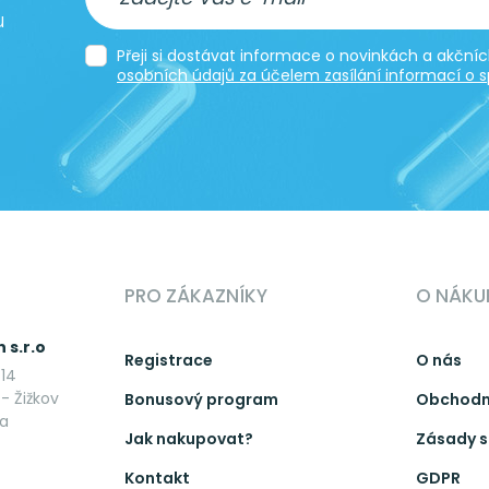
u
Přeji si dostávat informace o novinkách a akčn
osobních údajů za účelem zasílání informací o s
PRO ZÁKAZNÍKY
O NÁKU
 s.r.o
Registrace
O nás
14
- Žižkov
Bonusový program
Obchodn
ka
Jak nakupovat?
Zásady s
Kontakt
GDPR