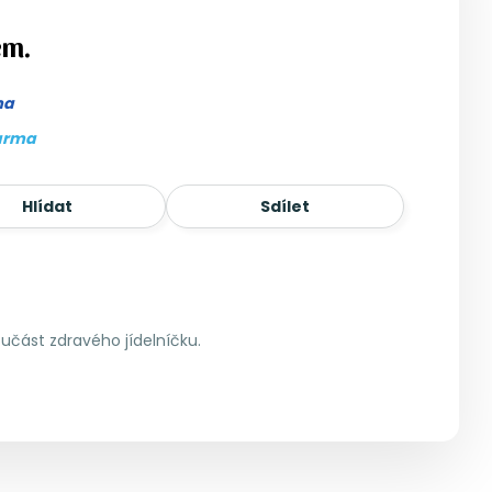
em.
ma
arma
Hlídat
Sdílet
učást zdravého jídelníčku.