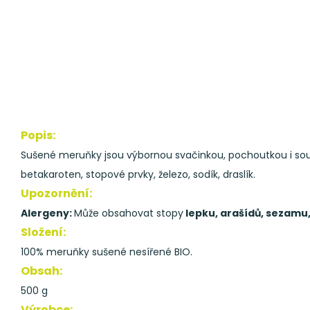
Popis:
Sušené meruňky jsou výbornou svačinkou, pochoutkou i součá
betakaroten, stopové prvky, železo, sodík, draslík.
Upozornění:
Alergeny:
Může obsahovat stopy
lepku, arašídů, sezamu,
Složení:
100% meruňky sušené nesířené BIO.
Obsah:
500 g
Výrobce: