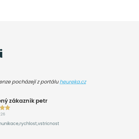
i
cenze pocházejí z portálu
heureka.cz
ný zákazník petr
026
unikace,rychlost,vstricnost