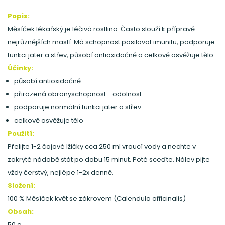
Popis:
Měsíček lékařský je léčivá rostlina. Často slouží k přípravě
nejrůznějších mastí. Má schopnost posilovat imunitu, podporuje
funkci jater a střev, působí antioxidačně a celkově osvěžuje tělo.
Účinky:
působí antioxidačně
přirozená obranyschopnost - odolnost
podporuje normální funkci jater a střev
celkově osvěžuje tělo
P
oužití:
Přelijte 1-2 čajové lžičky cca 250 ml vroucí vody a nechte v
zakryté nádobě stát po dobu 15 minut. Poté sceďte. Nálev pijte
vždy čerstvý, nejlépe 1-2x denně.
Složení:
100 % Měsíček květ se zákrovem (Calendula officinalis)
Obsah:
50 g