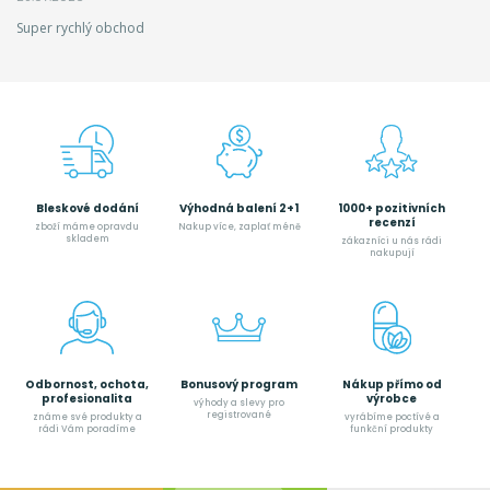
Super rychlý obchod
Bleskové dodání
Výhodná balení 2+1
1000+ pozitivních
recenzí
zboží máme opravdu
Nakup více, zaplať méně
skladem
zákazníci u nás rádi
nakupují
Odbornost, ochota,
Bonusový program
Nákup přímo od
profesionalita
výrobce
výhody a slevy pro
registrované
známe své produkty a
vyrábíme poctívé a
rádi Vám poradíme
funkční produkty