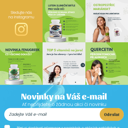
Novinky na Váš e-mail
Ať nepřijdete o žádnou akci či novinku
Odeslat
Přeji si dostávat informace o novinkách a akčních nabídkách a