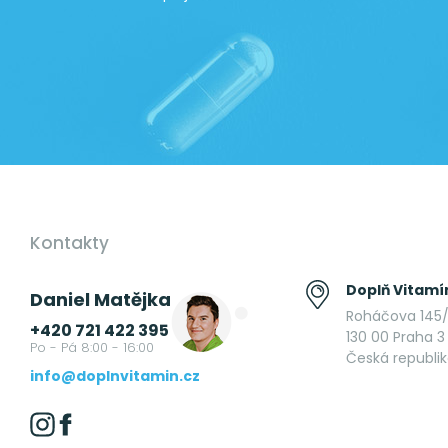
Kontakty
Doplň Vitamín
Daniel Matějka
Roháčova 145/
+420 721 422 395
130 00 Praha 3 
Po - Pá 8:00 - 16:00
Česká republi
info@doplnvitamin.cz