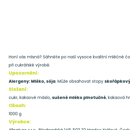
Honí vás mlsná? Sáhněte po naší vysoce kvalitní mléčné čok
při cukrářské výrobě.
Upozornění:
Alergeny: Mléko, sója
. Může obsahovat stopy
skořápkový
Složení:
cukr, kakaové máslo,
sušené mléko plnotučné
, kakaová h
Obsah:
1000 g
Výrobce: