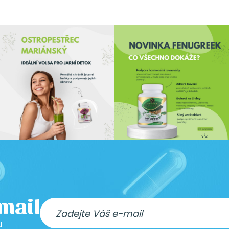
-mail
u