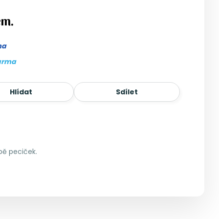
em.
ma
arma
Hlídat
Sdílet
bě peciček.