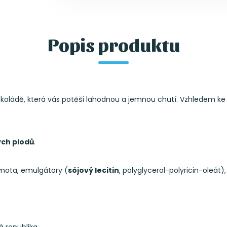
Popis produktu
oládě, která vás potěší lahodnou a jemnou chutí. Vzhledem ke s
ch plodů
.
mota, emulgátory (
sójový lecitin
, polyglycerol-polyricin-oleát