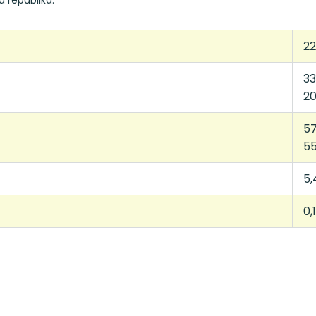
á republika.
22
33
20
57
55
5,
0,