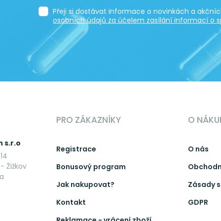
Přeji si dostávat informace o novinkách a akčn
osobních údajů za účelem zasílání informací o s
PRO ZÁKAZNÍKY
O NÁKU
 s.r.o
Registrace
O nás
14
- Žižkov
Bonusový program
Obchodn
ka
Jak nakupovat?
Zásady s
Kontakt
GDPR
Reklamace - vrácení zboží