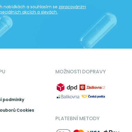
ích nabídkách a souhlasím se
zpracováním
peciálních akcích a slevách.
PU
MOŽNOSTI DOPRAVY
í podmínky
ouborů Cookies
PLATEBNÍ METODY