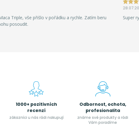
28.07.2
aca Triple, vše přišlo v pořádku a rychle. Zatím beru
Super r
mohu posoudit.
1000+ pozitivních
Odbornost, ochota,
recenzí
profesionalita
zákazníci u nás rádi nakupují
známe své produkty a rádi
Vám poradíme