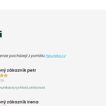
i
cenze pocházejí z portálu
heureka.cz
ný zákazník petr
026
unikace,rychlost,vstricnost
ný zákazník Irena