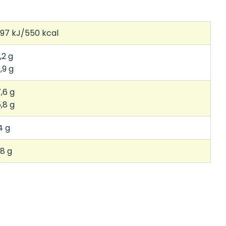
97 kJ/550 kcal
,2 g
,9 g
,6 g
,8 g
4 g
18 g