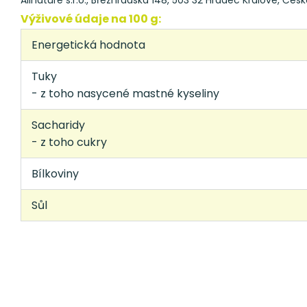
Allnature s.r.o., Březhradská 148, 503 32 Hradec Králové, Česk
Výživové údaje na 100 g:
Energetická hodnota
Tuky
- z toho nasycené mastné kyseliny
Sacharidy
- z toho cukry
Bílkoviny
Sůl