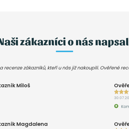
Naši zákazníci o nás napsal
a recenze zákazníků, kteří u nás již nakoupili. Ověřené re
azník Miloš
Ověře
30.07.2
Kom
kazník Magdalena
Ověře