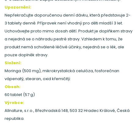
Upozornění:
Nepřekračujte doporučenou denní dávku, která představuje 2-
3 tablety denně. Přípravek není vhodný pro děti mladší 3 let.
Uchovávejte proto mimo dosah dětí. Produkt je doplňkem stravy
a nejedná se o náhradu pestré stravy. Vzhledem k tomu, že
produkt nemá schválené léčivé účinky, nejedná se o lék, ale
pouze doplněk stravy.
Složení:
Moringa (500 mg), mikrokrystalická celulóza, fosforečnan
vápenatý, stearan, oxid křemičitý.
Obsah:
60 tablet (57 g)
Výrobce:
Allnature, s.r.o., Březhradská 148, 503 32 Hradec Králové, Česká
republika.