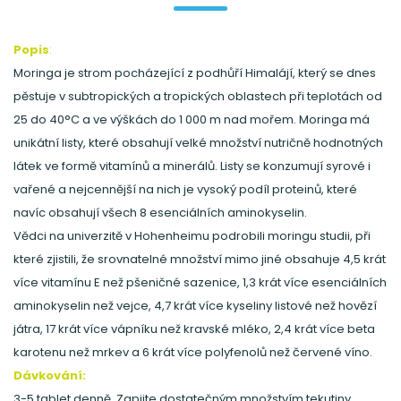
Popis
:
Moringa je strom pocházející z podhůří Himalájí, který se dnes
pěstuje v subtropických a tropických oblastech při teplotách od
25 do 40°C a ve výškách do 1 000 m nad mořem. Moringa má
unikátní listy, které obsahují velké množství nutričně hodnotných
látek ve formě vitamínů a minerálů. Listy se konzumují syrové i
vařené a nejcennější na nich je vysoký podíl proteinů, které
navíc obsahují všech 8 esenciálních aminokyselin.
Vědci na univerzitě v Hohenheimu podrobili moringu studii, při
které zjistili, že srovnatelné množství mimo jiné obsahuje 4,5 krát
více vitamínu E než pšeničné sazenice, 1,3 krát více esenciálních
aminokyselin než vejce, 4,7 krát více kyseliny listové než hovězí
játra, 17 krát více vápníku než kravské mléko, 2,4 krát více beta
karotenu než mrkev a 6 krát více polyfenolů než červené víno.
Dávkování:
3-5 tablet denně. Zapijte dostatečným množstvím tekutiny.