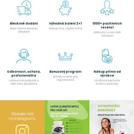
Bleskové dodání
Výhodná balení 2+1
1000+ pozitivních
recenzí
zboží máme opravdu
Nakup více, zaplať méně
skladem
zákazníci u nás rádi
nakupují
Odbornost, ochota,
Bonusový program
Nákup přímo od
profesionalita
výrobce
výhody a slevy pro
registrované
známe své produkty a
vyrábíme poctívé a
rádi Vám poradíme
funkční produkty