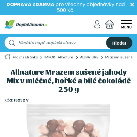
DOPRAVA ZDARMA
pro všechny objednávky nad
500 Kč.
Hledat
Hlavní stránka
IMPORT Allnature
ALLNATURE
Mrazem sušené
Allnature Mrazem sušené jahody
Mix v mléčné, hořké a bílé čokoládě
250 g
Kód:
16232 V