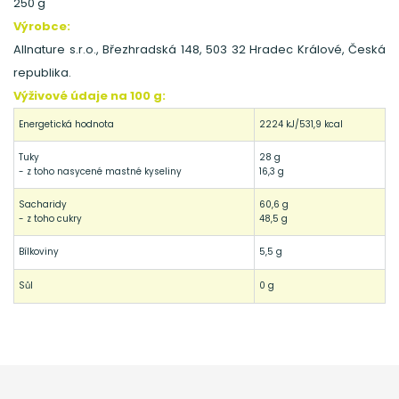
250 g
Výrobce:
Allnature s.r.o., Březhradská 148, 503 32 Hradec Králové, Česká
republika.
Výživové údaje na 100 g:
Energetická hodnota
2224 kJ/531,9 kcal
Tuky
28 g
- z toho nasycené mastné kyseliny
16,3 g
Sacharidy
60,6 g
- z toho cukry
48,5 g
Bílkoviny
5,5 g
Sůl
0 g