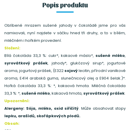
Popis produktu
Oblíbené mrazem sušené jahody v čokoládě jsme pro vás
namixovali, nyní najdete v sáčku hned tři druhy, a to v bílém,
mléčném i hořkém provedení.
Složení:
Bílá čokoláda 33,3 %: cukr*, kakaové máslo*,
sušené mléko
,
syrovátkový prášek
, jahody*, glukózový sirup*, jogurtové
aroma, jogurtový prášek, (E322
sojový
lecitin, přírodní vanilkové
aroma, E414 arabská guma, slunečnicový olej a E904 šelak.)*.
Hořká čokoláda 33,3 %: *, kakaová hmota. Mléčná čokoláda
33,3 %: *,
sušené mléko
, kakaová hmota,
syrovátkový prášek
.
Upozornění:
Alergeny: Sója, mléko, oxid siřičitý
. Může obsahovat stopy
lepku, arašídů, skořápkových plodů.
Obsah: