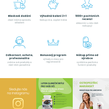
Bleskové dodání
Výhodná balení 2+1
1000+ pozitivních
recenzí
zboží máme opravdu
Nakup více, zaplať méně
skladem
zákazníci u nás rádi
nakupují
Odbornost, ochota,
Bonusový program
Nákup přímo od
profesionalita
výrobce
výhody a slevy pro
registrované
známe své produkty a
vyrábíme poctívé a
rádi Vám poradíme
funkční produkty