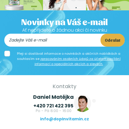
Novinky na Váš e-mail
Ať nepřijdete o žádnou akci či novinku
Odeslat
Přeji si dostávat informace o novinkách a akčních nabídkách a
souhlasím se
zpracováním osobních údajů za účelem zasílání
informací o speciálních akcích a slevách.
Kontakty
Daniel Matějka
+420 721 422 395
Po - Pá 8:00 - 16:00
info@doplnvitamin.cz