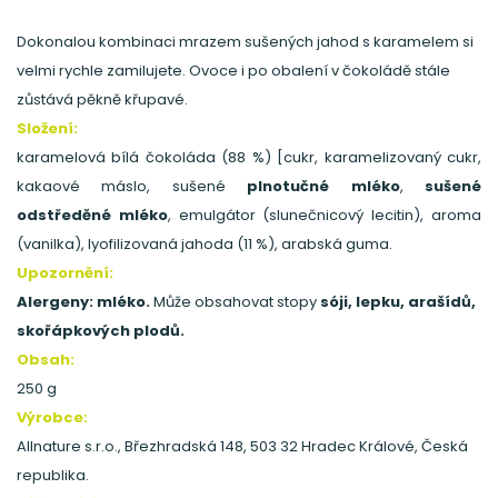
Dokonalou kombinaci mrazem sušených jahod s karamelem si
velmi rychle zamilujete. Ovoce i po obalení v čokoládě stále
zůstává pěkně křupavé.
Složení:
karamelová bílá čokoláda (88 %) [cukr, karamelizovaný cukr,
kakaové máslo, sušené
plnotučné mléko
,
sušené
odstředěné mléko
, emulgátor (slunečnicový lecitin), aroma
(vanilka), lyofilizovaná jahoda (11 %), arabská guma.
Upozornění:
Alergeny: mléko.
Může obsahovat stopy
sóji, lepku, arašídů,
skořápkových plodů.
Obsah:
250 g
Výrobce:
Allnature s.r.o., Březhradská 148, 503 32 Hradec Králové, Česká
republika.