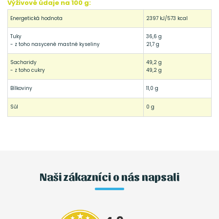
Výživové údaje na 100 g:
Energetická hodnota
2397 kJ/573 kcal
Tuky
36,6 g
- z toho nasycené mastné kyseliny
21,7 g
Sacharidy
49,2 g
- z toho cukry
49,2 g
Bílkoviny
11,0 g
Sůl
0 g
Naši zákazníci o nás napsali