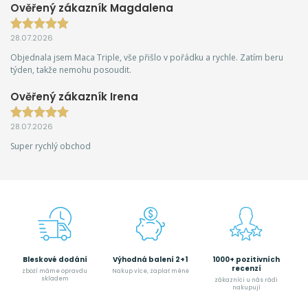
Ověřený zákazník Magdalena
28.07.2026
Objednala jsem Maca Triple, vše přišlo v pořádku a rychle. Zatím beru
týden, takže nemohu posoudit.
Ověřený zákazník Irena
28.07.2026
Super rychlý obchod
Bleskové dodání
Výhodná balení 2+1
1000+ pozitivních
recenzí
zboží máme opravdu
Nakup více, zaplať méně
skladem
zákazníci u nás rádi
nakupují