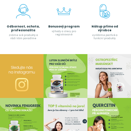
Odbornost, ochota,
Bonusový program
Nákup přímo od
profesionalita
výrobce
výhody a slevy pro
registrované
známe své produkty a
vyrábíme poctívé a
rádi Vám poradíme
funkční produkty