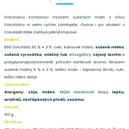
Dokonalou kombinaci mrazem sušených malin s bílou
čokoládou si velmi rychle zamilujete. Ovoce i po obalení v
čokoládě stále zůstává pěkně křupavé.
Složení:
Bílá čokoláda 90 % ± 3 %: cukr, kakaové máslo,
sušené mléko
,
sušená syrovátka
,
mléčný tuk
, emulgátory:
sójový lecitin
a
polyglycerylpolyricinoleát; přírodní vanilkové aroma. Mrazem
sušené maliny 9 % ± 3 %: lešticí směs - tapiokový škrob, cukr,
lešticí látka: šelak.
Upozornění:
Alergeny: sója, mléko.
Může obsahovat stopy
lepku,
arašídů, skořápkových plodů, sezamu.
Obsah:
100 g
Výrobce: