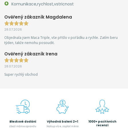
Komunikace,rychlost,vstricnost
Ověřený zákazník Magdalena
28.07.2026
Objednala jsem Maca Triple, vše přišlo v pořádku a rychle. Zatím beru
týden, takže nemohu posoudit.
Ověřený zákazník Irena
28.07.2026
Super rychlý obchod
Bleskové dodání
Výhodná balení 2+1
1000+ pozitivních
recenzí
zboží máme opravdu
Nakup více, zaplať méně