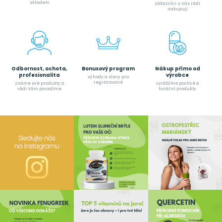
skladem
zákazníci u nás rádi
nakupují
Odbornost, ochota,
Bonusový program
Nákup přímo od
profesionalita
výrobce
výhody a slevy pro
registrované
známe své produkty a
vyrábíme poctívé a
rádi Vám poradíme
funkční produkty