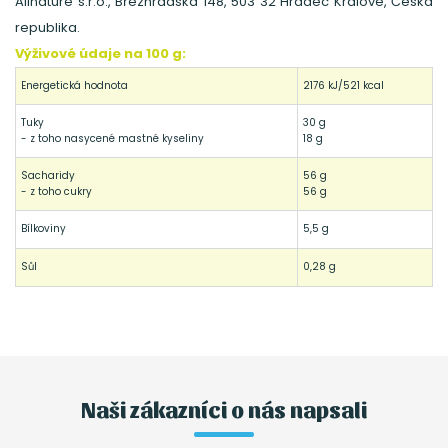
Allnature s.r.o., Březhradská 148, 503 32 Hradec Králové, Česká
republika.
Výživové údaje na 100 g:
Energetická hodnota
2176 kJ/521 kcal
Tuky
30 g
- z toho nasycené mastné kyseliny
18 g
Sacharidy
56 g
- z toho cukry
56 g
Bílkoviny
5,5 g
Sůl
0,28 g
Naši zákazníci o nás napsali