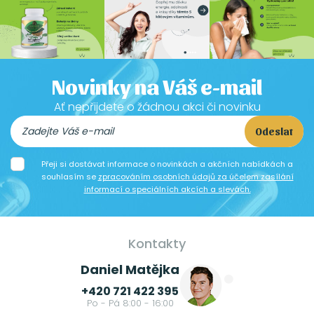
Novinky na Váš e-mail
Ať nepřijdete o žádnou akci či novinku
Odeslat
Přeji si dostávat informace o novinkách a akčních nabídkách a
souhlasím se
zpracováním osobních údajů za účelem zasílání
informací o speciálních akcích a slevách.
Kontakty
Daniel Matějka
+420 721 422 395
Po - Pá 8:00 - 16:00