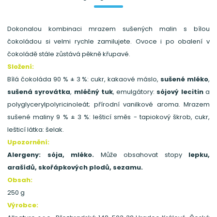
Dokonalou kombinaci mrazem sušených malin s bílou
čokoládou si velmi rychle zamilujete. Ovoce i po obalení v
čokoládě stále zůstává pěkně křupavé.
Složení:
Bílá čokoláda 90 % ± 3 %: cukr, kakaové máslo,
sušené mléko
,
sušená syrovátka
,
mléčný tuk
, emulgátory:
sójový lecitin
a
polyglycerylpolyricinoleát; přírodní vanilkové aroma. Mrazem
sušené maliny 9 % ± 3 %: lešticí směs - tapiokový škrob, cukr,
lešticí látka: šelak.
Upozornění:
Alergeny: sója, mléko.
Může obsahovat stopy
lepku,
arašídů, skořápkových plodů, sezamu.
Obsah:
250 g
Výrobce: