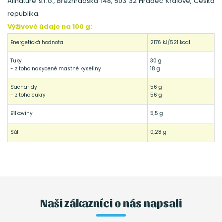
Allnature s.r.o., Březhradská 148, 503 32 Hradec Králové, Česká
republika.
Výživové údaje na 100 g:
Energetická hodnota
2176 kJ/521 kcal
Tuky
30 g
- z toho nasycené mastné kyseliny
18 g
Sacharidy
56 g
- z toho cukry
56 g
Bílkoviny
5,5 g
Sůl
0,28 g
Naši zákazníci o nás napsali