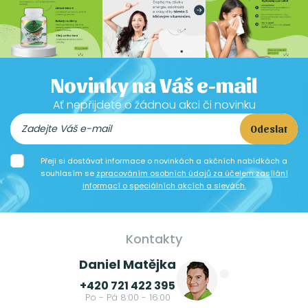
Novinky na Váš e-mail
Ať nepřijdete o žádnou akci či novinku
Odeslat
Přeji si dostávat informace o novinkách a akčních nabídkách a
souhlasím se
zpracováním osobních údajů za účelem zasílání
informací o speciálních akcích a slevách.
Kontakty
Daniel Matějka
+420 721 422 395
Po - Pá 8:00 - 16:00