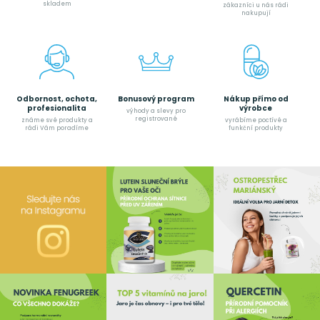
skladem
zákazníci u nás rádi
nakupují
Odbornost, ochota,
Bonusový program
Nákup přímo od
profesionalita
výrobce
výhody a slevy pro
registrované
známe své produkty a
vyrábíme poctívé a
rádi Vám poradíme
funkční produkty