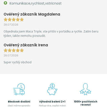
Komunikace,rychlost,vstricnost
Ověřený zákazník Magdalena
28.07.2026
Objednala jsem Maca Triple, vše přišlo v pořádku a rychle. Zatím beru
týden, takže nemohu posoudit.
Ověřený zákazník Irena
28.07.2026
Super rychlý obchod
Bleskové dodání
Výhodná balení 2+1
1000+ pozitivních
recenzí
zboží máme opravdu
Nakup více, zaplať méně