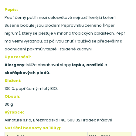
Popis:
Pepř černý patří mezi celosvětově nejrozšířenější koření.
Sušené bobule jsou plodem Pepřovníku černého (Piper
nigrum), který se pěstuje v mnoha tropických oblastech. Pepř
má velmi výraznou, až pálivou chuť. Používá se především k
dochucení pokrmů v teplé i studené kuchyni.
Upozornění:
Alergeny:
Může obsahovat stopy
lepku, arašídů
a
skořápkových plodů.
Složení:
100 % pepř černý mletý BIO.
Obsah:
30 g
Výrobce:
Allnature s.r.o, Březhradská 148, 503 32 Hradec Králové
Nutriční hodnoty na 100 g: