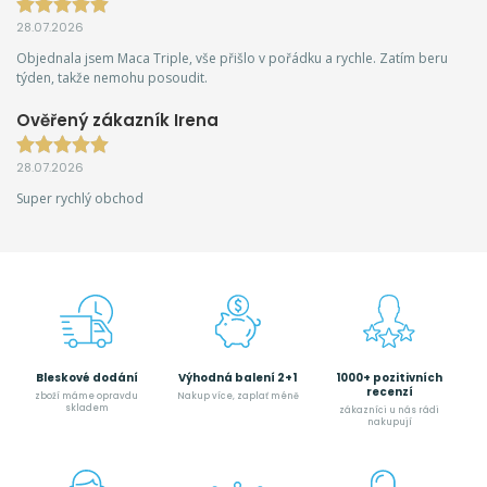
28.07.2026
Objednala jsem Maca Triple, vše přišlo v pořádku a rychle. Zatím beru
týden, takže nemohu posoudit.
Ověřený zákazník Irena
28.07.2026
Super rychlý obchod
Bleskové dodání
Výhodná balení 2+1
1000+ pozitivních
recenzí
zboží máme opravdu
Nakup více, zaplať méně
skladem
zákazníci u nás rádi
nakupují