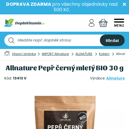
DOPRAVA ZDARMA
pro všechny objednávky nad
500 Kč.
Hledat
Hlavní stránka
IMPORT Allnature
ALLNATURE
Koření
Allnatu
Allnature Pepř černý mletý BIO 30 g
Kód:
13413 V
Výrobce:
Allnature