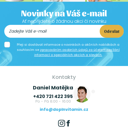
Novinky na Váš e-mail
Ať nepřijdete o žádnou akci či novinku
Odeslat
Přeji si dostávat informace o novinkách a akčních nabídkách a
souhlasím se
zpracováním osobních údajů za účelem zasílání
informací o speciálních akcích a slevách.
Kontakty
Daniel Matějka
+420 721 422 395
Po - Pá 8:00 - 16:00
info@doplnvitamin.cz