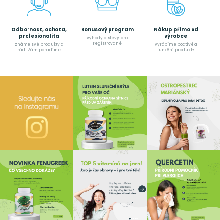
Odbornost, ochota,
Bonusový program
Nákup přímo od
profesionalita
výrobce
výhody a slevy pro
registrované
známe své produkty a
vyrábíme poctívé a
rádi Vám poradíme
funkční produkty