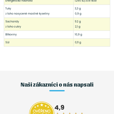
Energetická hodnota
1285 kJ/308 kcal
Tuky
3,3 g
z toho nasycené mastné kyseliny
0,9 g
Sacharidy
52 g
z toho cukry
2,1 g
Bílkoviny
10,9 g
Sůl
0,11 g
Naši zákazníci o nás napsali
4,9