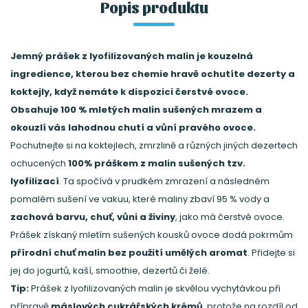
Popis produktu
Jemný prášek z lyofilizovaných malin je kouzelná
ingredience, kterou bez chemie hravě ochutíte dezerty a
koktejly, když nemáte k dispozici čerstvé ovoce.
Obsahuje 100 % mletých malin sušených mrazem a
okouzlí vás lahodnou chutí a vůní pravého ovoce.
Pochutnejte si na koktejlech, zmrzlině a různých jiných dezertech
ochucených
100% práškem z malin sušených tzv.
lyofilizací
. Ta spočívá v prudkém zmrazení a následném
pomalém sušení ve vakuu, které maliny zbaví 95 % vody a
zachová barvu, chuť, vůni a živiny
, jako má čerstvé ovoce.
Prášek získaný mletím sušených kousků ovoce dodá pokrmům
přírodní chuť malin bez použití umělých aromat
. Přidejte si
jej do jogurtů, kaší, smoothie, dezertů či želé.
Tip:
Prášek z lyofilizovaných malin je skvělou vychytávkou při
přípravě
máslových cukrářských krémů
, protože na rozdíl od