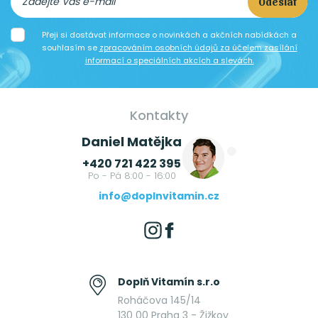
Odeslat
Přeji si dostávat informace o novinkách a akčních nabídkách a
souhlasím se
zpracováním osobních údajů za účelem zasílání
informací o speciálních akcích a slevách.
Kontakty
Daniel Matějka
+420 721 422 395
Po - Pá 8:00 - 16:00
info@doplnvitamin.cz
Doplň Vitamín s.r.o
Roháčova 145/14
130 00 Praha 3 - Žižkov