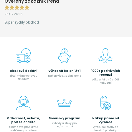
Ověřený zákazník Irena
28.07.2026
Super rychlý obchod
Bleskové dodání
Výhodná balení 2+1
1000+ pozitivních
recenzí
zboží máme opravdu
Nakup více, zaplať méně
skladem
zákazníci u nás rádi
nakupují
Odbornost, ochota,
Bonusový program
Nákup přímo od
profesionalita
výrobce
výhody a slevy pro
registrované
známe své produkty a
vyrábíme poctívé a
rádi Vám poradíme
funkční produkty