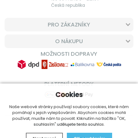
Česká republika
PRO ZÁKAZNÍKY
O NÁKUPU
MOŽNOSTI DOPRAVY
PLATEBNÍ METODY
Cookies
Naše webové stránky používají soubory cookies, které nám
pomáhají s jejich vylepšováním. Abychom cookies mohli
používat, musíte nám to povolit. Kliknutím na tlačítko "OK,
souhlasím" udělujete tento souhlas.
© 2014 - 2026
DoplnVitamin.cz