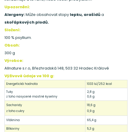
Upozornění:
Alergeny:
Může obsahovat stopy
lepku, arašídů
a
skořápkových plodů.
Složení:
100 % psyllium.
Obsah:
300 g
Výrobce:
Allnature s.r.o, Březhradská 148, 503 32 Hradec Králové
Výživové údaje ve 100 g:
Energetická hodnota
1033 kJ/252 kcal
Tuky
2,8 g
z toho nasycené mastné kyseliny
0,6 g
Sacharidy
18,6 g
z toho cukry
0,9 g
Vláknina
65,4 g
Bílkoviny
5,3 g