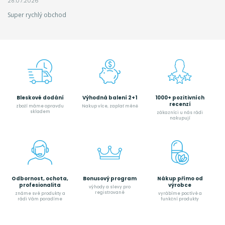
28.07.2026
Super rychlý obchod
Bleskové dodání
Výhodná balení 2+1
1000+ pozitivních
recenzí
zboží máme opravdu
Nakup více, zaplať méně
skladem
zákazníci u nás rádi
nakupují
Odbornost, ochota,
Bonusový program
Nákup přímo od
profesionalita
výrobce
výhody a slevy pro
registrované
známe své produkty a
vyrábíme poctívé a
rádi Vám poradíme
funkční produkty