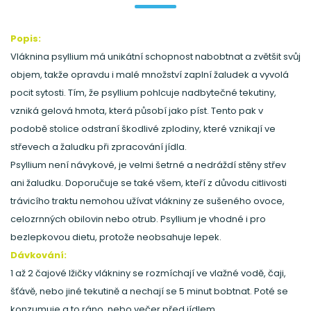
Popis:
Vláknina psyllium má unikátní schopnost nabobtnat a zvětšit svůj
objem, takže opravdu i malé množství zaplní žaludek a vyvolá
pocit sytosti. Tím, že psyllium pohlcuje nadbytečné tekutiny,
vzniká gelová hmota, která působí jako píst. Tento pak v
podobě stolice odstraní škodlivé zplodiny, které vznikají ve
střevech a žaludku při zpracování jídla.
Psyllium není návykové, je velmi šetrné a nedráždí stěny střev
ani žaludku. Doporučuje se také všem, kteří z důvodu citlivosti
trávicího traktu nemohou užívat vlákniny ze sušeného ovoce,
celozrnných obilovin nebo otrub. Psyllium je vhodné i pro
bezlepkovou dietu, protože neobsahuje lepek.
Dávkování:
1 až 2 čajové lžičky vlákniny se rozmíchají ve vlažné vodě, čaji,
šťávě, nebo jiné tekutině a nechají se 5 minut bobtnat. Poté se
konzumuje a to ráno, nebo večer před jídlem.