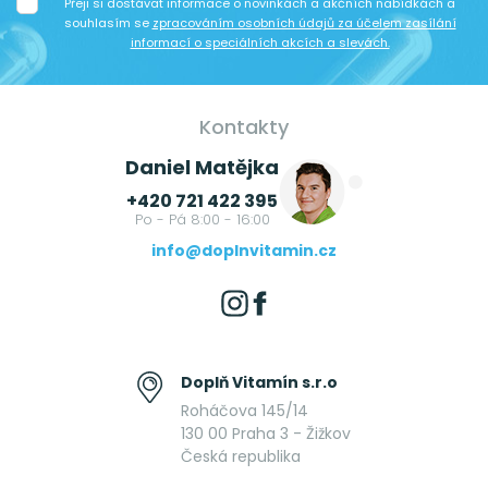
Přeji si dostávat informace o novinkách a akčních nabídkách a
souhlasím se
zpracováním osobních údajů za účelem zasílání
informací o speciálních akcích a slevách.
Kontakty
Daniel Matějka
+420 721 422 395
Po - Pá 8:00 - 16:00
info@doplnvitamin.cz
Doplň Vitamín s.r.o
Roháčova 145/14
130 00 Praha 3 - Žižkov
Česká republika