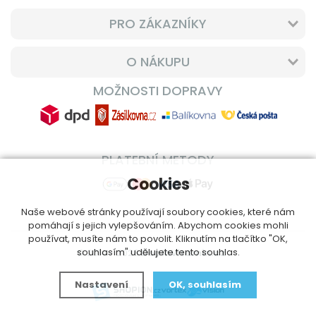
PRO ZÁKAZNÍKY
O NÁKUPU
MOŽNOSTI DOPRAVY
PLATEBNÍ METODY
Cookies
Naše webové stránky používají soubory cookies, které nám
pomáhají s jejich vylepšováním. Abychom cookies mohli
používat, musíte nám to povolit. Kliknutím na tlačítko "OK,
souhlasím" udělujete tento souhlas.
© 2014 - 2026
DoplnVitamin.cz
Nastavení
OK, souhlasím