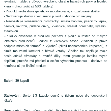
levnějších tablet z důvodu vysokého obsahu balastních pojiv a lepidel,
která mohou tvořit až 50% tablety)
- Produkt neobsahuje geneticky modifikované, či ozařované složky
- Neobsahuje složky živočišného původu: vhodné pro vegany
- Neobsahuje konzervační prostředky, umělá barviva, pšeničný lepek,
pšenici, laktózu, přidané cukry, kvasnice, stearát hořečnatý, kyselinu
stearovou
– Složky obsažené v produktu pochází z plodin a rostlin od malých
lokálních producentů. Jednou z klíčových zásad Viridianu je právě
podpora místních farmářů a výrobců (nikoli nadnárodních korporací), s
nimiž má velmi korektní a férové vztahy. Viridian tak naplňuje svoje
heslo
etické vitamíny
a rovněž díky tomu garantuje kvalitu svých
doplňků, protože má přehled o celém výrobním procesu – doslova od
semínka až po finální produkt.
Balení: 30 kapslí
Dávkování:
Berte 1-3 kapsle denně s jídlem nebo dle doporučení
lékaře.
Upozornění:
Není určeno pro děti, těhotné a kojící ženy, nedoporučí-li