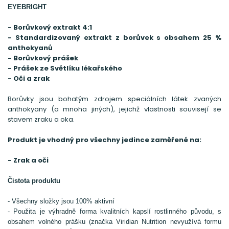
EYEBRIGHT
- Borůvkový extrakt 4:1
- Standardizovaný extrakt z borůvek s obsahem 25 %
anthokyanů
- Borůvkový prášek
- Prášek ze Světlíku lékařského
- Oči a zrak
Borůvky jsou bohatým zdrojem speciálních látek zvaných
anthokyany (a mnoha jiných), jejichž vlastnosti souvisejí se
stavem zraku a oka.
Produkt je vhodný pro všechny jedince zaměřené na:
- Zrak a oči
Čistota produktu
- Všechny složky jsou 100% aktivní
- Použita je výhradně forma kvalitních kapslí rostlinného původu, s
obsahem volného prášku (značka Viridian Nutrition nevyužívá formu