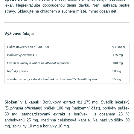
lékař. Nepřekračujte doporučenou denní dávku. Není náhrada pestré
stravy. Skladujte na chladném a suchém místě, mimo dosah dětí.
Výživové údaje:
Počet dávek v balení: 30 – 90
v 1 kapsli
Borůvkový extrakt 4:1
175 mg
Světlík lékařský (
Euphrasia officinalis
) prášek
100 mg
borůvky prášek
50 mg
standardizovaný extrakt z borůvek s obsahem 25 % anthokyanů
25 mg
Složení v 1 kapsli:
Borůvkový extrakt 4:1 175 mg, Světlík lékařský
(
Euphrasia officinalis
) prášek 100 mg (nadzemní část), borůvky prášek
50 mg, standardizovaný extrakt z borůvek s obsahem 25 %
anthokyanů 25 mg, rostlinná celulózová kapsle. Na bázi vojtěšky 30
mg, spiruliny 10 mg a borůvky 10 mg.