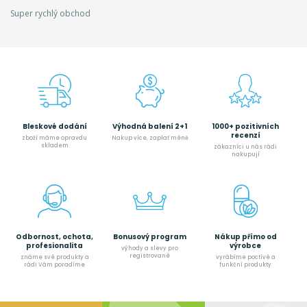
Super rychlý obchod
Bleskové dodání
Výhodná balení 2+1
1000+ pozitivních
recenzí
zboží máme opravdu
Nakup více, zaplať méně
skladem
zákazníci u nás rádi
nakupují
Odbornost, ochota,
Bonusový program
Nákup přímo od
profesionalita
výrobce
výhody a slevy pro
registrované
známe své produkty a
vyrábíme poctívé a
rádi Vám poradíme
funkční produkty