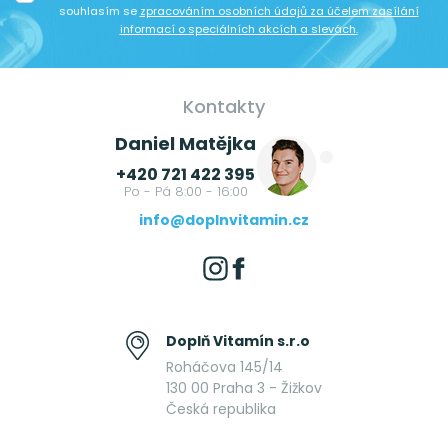
souhlasím se
zpracováním osobních údajů za účelem zasílání
informací o speciálních akcích a slevách.
Kontakty
Daniel Matějka
+420 721 422 395
Po - Pá 8:00 - 16:00
info@doplnvitamin.cz
Doplň Vitamín s.r.o
Roháčova 145/14
130 00 Praha 3 - Žižkov
Česká republika