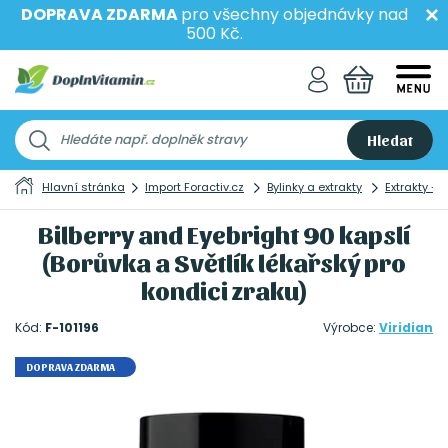
DOPRAVA ZDARMA
pro všechny objednávky nad
500 Kč.
Hledat
Hlavní stránka
Import Foractiv.cz
Bylinky a extrakty
Extrakty - 
Bilberry and Eyebright 90 kapslí
(Borůvka a Světlík lékařský pro
kondici zraku)
Kód:
F-101196
Výrobce:
Viridian
DOPRAVA ZDARMA