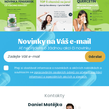
Novinky na Váš e-mail
Ať nepřijdete o žádnou akci či novinku
Odeslat
Přeji si dostávat informace o novinkách a akčních nabídkách a
souhlasím se
zpracováním osobních údajů za účelem zasílání
informací o speciálních akcích a slevách.
Kontakty
Daniel Matějka