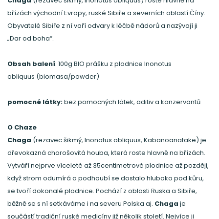
Chaga
(rezavec šikmý, Inonotus obliquus) roste hlavně na
břízách východní Evropy, ruské Sibiře a severních oblastí Číny.
Obyvatelé Sibiře z ní vaří odvary k léčbě nádorů a nazývají ji
„Dar od boha“.
Obsah balení
: 100g BIO prášku z plodnice Inonotus
obliquus (biomasa/powder)
pomocné látky:
bez pomocných látek, aditiv a konzervantů
O Chaze
Chaga
(rezavec šikmý, Inonotus obliquus, Kabanoanatake) je
dřevokazná chorošovitá houba, která roste hlavně na břízách.
Vytváří nejprve víceleté až 35centimetrové plodnice až později,
když strom odumírá a podhoubí se dostalo hluboko pod kůru,
se tvoří dokonalé plodnice. Pochází z oblasti Ruska a Sibiře,
běžně se s ní setkáváme i na severu Polska aj.
Chaga
je
součástí tradiční ruské medicíny již několik století. Nejvíce ji