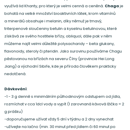
využívá lid Khanty, pro který je velmi cenná a ceněná.
Chaga
je
bohatá na velké množství bioaktivních látek, krom vitamínů
a minerálů obsahuje i melanin, díky němuž je tmavý,
triterpenové sloučeniny betulin a kyselinu betulinovou, které
získává ze svého hostitele břízy, obliquol, dále pak v něm
můžeme najít velmi důležité polysacharidy – beta glukany,
flavonoidy, steroly či pteridin. Jako surovinu používáme Chagu
pěstovanou na břízách na severu Číny (provincie Hei Long
Jiang) a východní Sibiře, kde je příroda člověkem prakticky
nedotčená.
Dávkování
:
-1 - 3 g denně s minimálním půlhodinovým odstupem od jídla,
rozmíchat v cca 1dcl vody a vypít (1 zarovnaná kávová lžička = 2
g prášku)
-doporučujeme užívat vždy 5 dní v týdnu a 2 dny vynechat
-užívejte na lačno (min. 30 minut před jídlem či 60 minut po