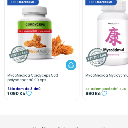
DOPRAVA ZDARMA
DOPRAVA ZDARMA
MycoMedica Cordyceps 50%
MycoMedica MycoStimul 
polysacharidů 90 cps.
Skladem do 3 dnů
skladem poslední kus
1 090 Kč
690 Kč