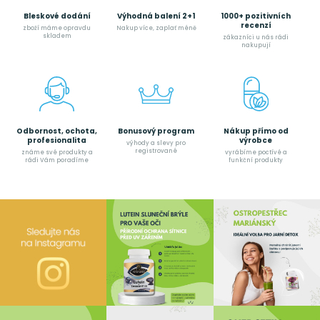
Bleskové dodání
Výhodná balení 2+1
1000+ pozitivních
recenzí
zboží máme opravdu
Nakup více, zaplať méně
skladem
zákazníci u nás rádi
nakupují
Odbornost, ochota,
Bonusový program
Nákup přímo od
profesionalita
výrobce
výhody a slevy pro
registrované
známe své produkty a
vyrábíme poctívé a
rádi Vám poradíme
funkční produkty