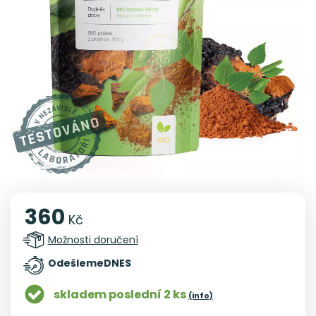
360
Kč
Možnosti doručení
Odešleme
DNES
skladem poslední 2 ks
(info)