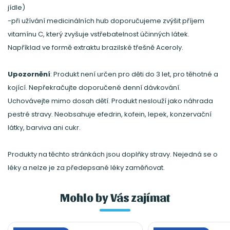
jídle)
-při užívání medicinálních hub doporučujeme zvýšit příjem
vitamínu C, který zvyšuje vstřebatelnost účinných látek.
Například ve formě extraktu brazilské třešně Aceroly.
Upozornění
: Produkt není určen pro děti do 3 let, pro těhotné a
kojící. Nepřekračujte doporučené denní dávkování.
Uchovávejte mimo dosah dětí. Produkt neslouží jako náhrada
pestré stravy. Neobsahuje efedrin, kofein, lepek, konzervační
látky, barviva ani cukr.
Produkty na těchto stránkách jsou doplňky stravy. Nejedná se o
léky a nelze je za předepsané léky zaměňovat.
Mohlo by Vás zajímat