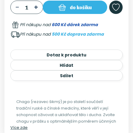
do košíku
Při nákupu nad
600 Kč dárek zdarma
Při nákupu nad
500 Kč doprava zdarma
Dotaz k produktu
Hlídat
Sdílet
Chaga (rezavec šikmý) je po staletí součástí
tradiční ruské a čínské medicíny, které věří v její
schopnost oživovat a uklidňovat tělo i ducha. Zvolte
chagu v prášku s optimálnějším poměrem účinných
Více zde
látek. Zde vámChagu nabízíme ve formě