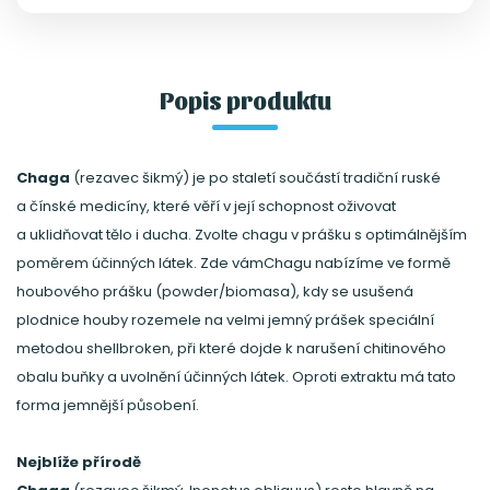
houbového prášku (powder/biomasa), kdy se
usušená plodnice houby rozemele na velmi jemný
prášek speciální metodou shellbroken, při které
dojde k narušení chitinového obalu buňky a
Popis produktu
uvolnění účinných látek.
Chaga
(rezavec šikmý) je po staletí součástí tradiční ruské
a čínské medicíny, které věří v její schopnost oživovat
a uklidňovat tělo i ducha. Zvolte chagu v prášku s optimálnějším
poměrem účinných látek. Zde vámChagu nabízíme ve formě
houbového prášku (powder/biomasa), kdy se usušená
plodnice houby rozemele na velmi jemný prášek speciální
metodou shellbroken, při které dojde k narušení chitinového
obalu buňky a uvolnění účinných látek. Oproti extraktu má tato
forma jemnější působení.
Nejblíže přírodě